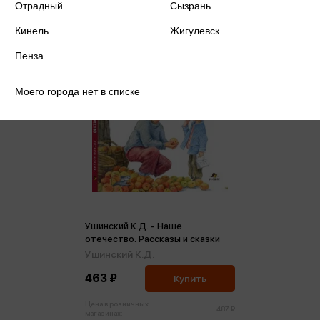
Отрадный
Сызрань
Кинель
Жигулевск
Пенза
Моего города нет в списке
Ушинский К.Д. - Наше
отечество. Рассказы и сказки
Ушинский К.Д.
463 ₽
Купить
Цена в розничных
487 ₽
магазинах: