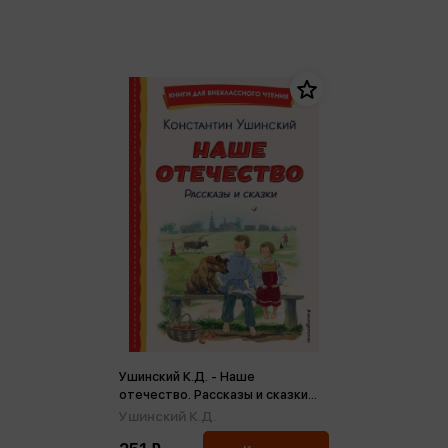
Ушинский К.Д. - Наше
отечество. Рассказы и сказки
(ил. С. Ярового)
Ушинский К.Д.