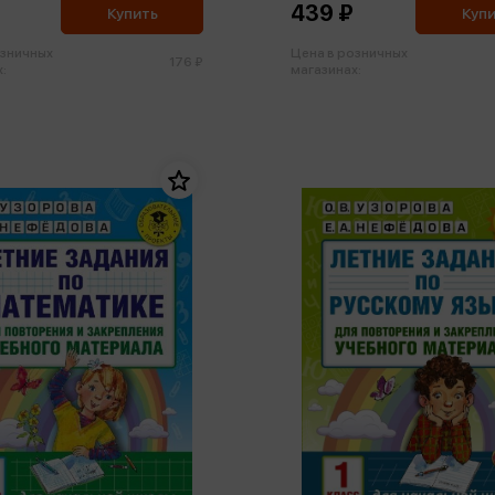
439 ₽
Купить
Куп
озничных
Цена в розничных
176 ₽
:
магазинах: