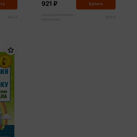
921 ₽
ить
Купить
Цена в розничных
462 ₽
969 ₽
магазинах: