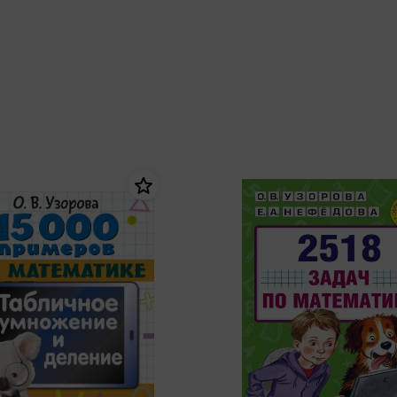
еры
Эксмо
Игрушки для малышей
Питер
рма
Мальчики
ое
АСТ
ые изделия
Настольные и развивающие игры
Азбука
Спорт и активный отдых
Росмэн
Творчество
кальное
дложение от
иды