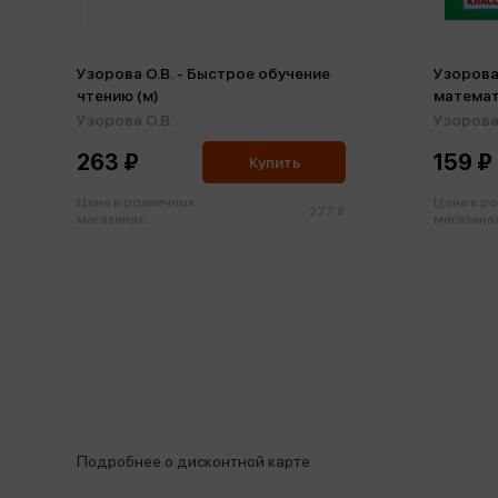
Узорова О.В. - Быстрое обучение
Узорова 
чтению (м)
математ
повторе
Узорова О.В.
Узорова 
учебног
263 ₽
159 ₽
Купить
Цена в розничных
Цена в р
277 ₽
магазинах:
магазинах
Подробнее о дисконтной карте