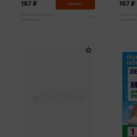
167 ₽
167 ₽
Купить
Цена в розничных
Цена в р
176 ₽
магазинах:
магазинах