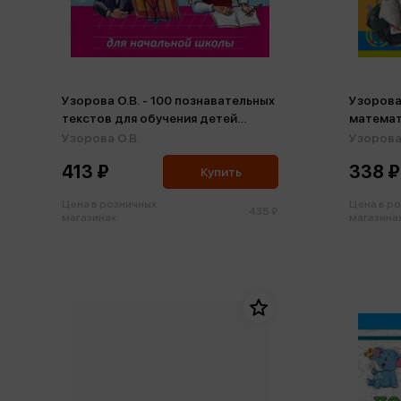
Узорова О.В. - 100 познавательных
Узорова 
текстов для обучения детей
математ
чтению (м)
Табличн
Узорова О.В.
Узорова 
Все спо
413 ₽
338 ₽
виды за
Купить
автомат
Цена в розничных
Цена в р
счета (м
435 ₽
магазинах:
магазинах