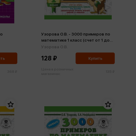
по
Узорова О.В. - 3000 примеров по
математике 1 класс (счет от 1 до
10) (м)
Узорова О.В.
128 ₽
ить
Купить
Цена в розничных
368 ₽
135 ₽
магазинах: