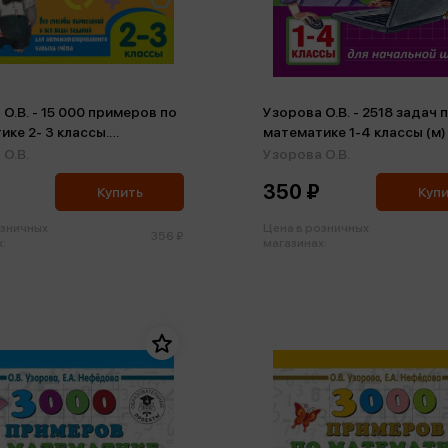
О.В. - 15 000 примеров по
Узорова О.В. - 2518 задач 
ике 2- 3 классы.
математике 1-4 классы (м)
ое умножение и деление.
О.В.
Узорова О.В.
собы вычислений и все
350 ₽
даний для
Купить
Куп
изированного навыка
озничных
Цена в розничных
)
356 ₽
:
магазинах: