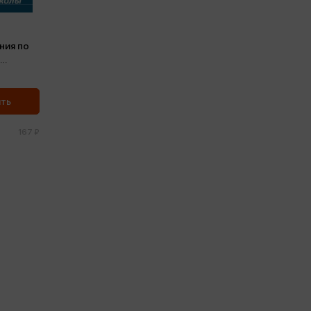
ния по
ить
167 ₽