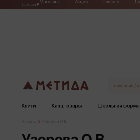
Магазины
Акции
Новости
До
Самара
Книги
Канцтовары
Школьная форма
Авторы
Узорова О.В.
Жанры
Подбор
Бумажная продукция
Галстуки, банты
Узорова О.В.
Глобусы
Для девочек