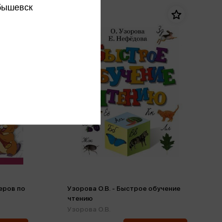
бышевск
еров по
Узорова О.В. - Быстрое обучение
чтению
Узорова О.В.