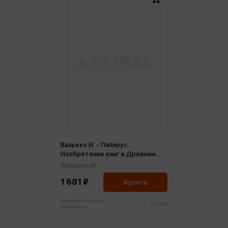
Вальехо И. - Папирус.
Изобретение книг в Древнем
мире
Вальехо И.
1 681 ₽
Купить
Цена в розничных
1 769 ₽
магазинах: