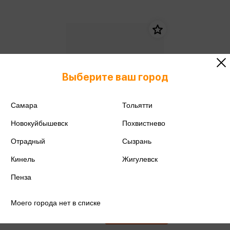
Выберите ваш город
Самара
Тольятти
Новокуйбышевск
Похвистнево
Отрадный
Сызрань
Кинель
Жигулевск
Пенза
Вальехо И. - Папирус.
Изобретение книг в Древнем
мире
Вальехо И.
Моего города нет в списке
1 312 ₽
Купить