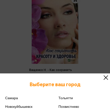
Ващенко Н. - Как сохранить
красоту и здоровье
Ващенко Н.
Выберите ваш город
234 ₽
Купить
Цена в розничных
Самара
Тольятти
246 ₽
магазинах:
Новокуйбышевск
Похвистнево