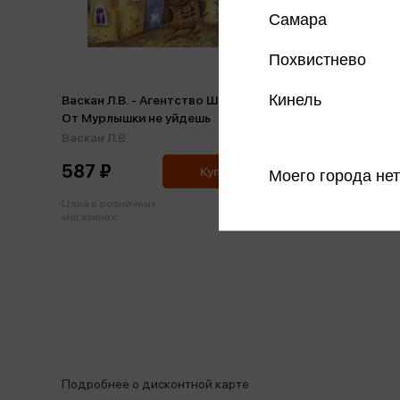
Самара
Похвистнево
Кинель
Васкан Л.В. - Агентство Шерламур.
Васкан Л
От Мурлышки не уйдешь
Лесной 
Васкан Л.В.
Васкан Л
587 ₽
463 ₽
Купить
Моего города нет
Цена в розничных
Цена в р
618 ₽
магазинах:
магазинах
Подробнее о дисконтной карте