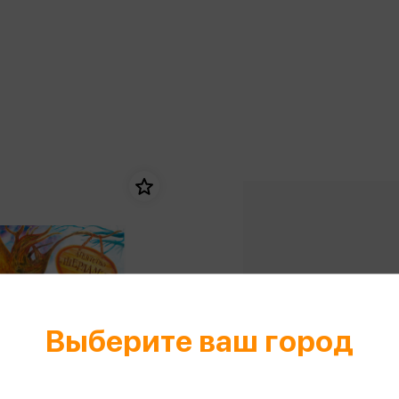
еры
Эксмо
Игрушки для малышей
Питер
рма
Мальчики
ое
АСТ
ые изделия
Настольные и развивающие игры
Азбука
Спорт и активный отдых
Росмэн
Творчество
кальное
дложение от
иды
Выберите ваш город