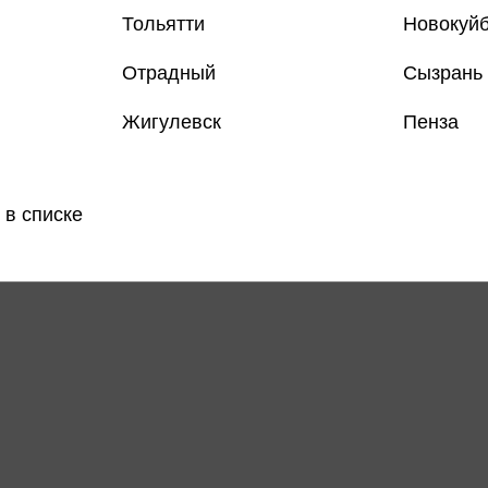
Тольятти
Новокуй
Отрадный
Сызрань
Жигулевск
Пенза
.В. - Агентство Шерламур.
Васкан Л.В. - Агентство Ш
Робин Гуд
Обитатель древней пеще
.В.
Васкан Л.В.
Уведомить о
Только в розничных магазинах
 в списке
поступлении
озничных
487 ₽
: