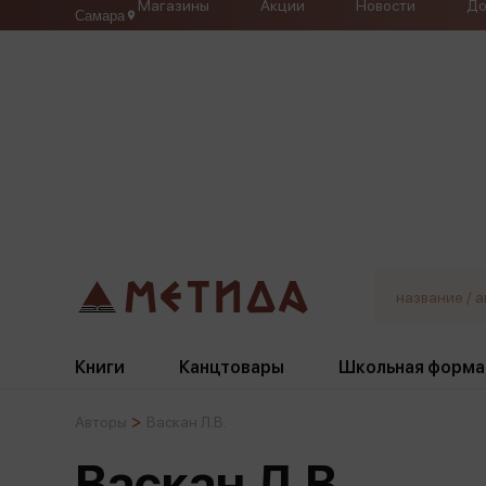
Магазины
Акции
Новости
До
Самара
Книги
Канцтовары
Школьная форма
Авторы
Васкан Л.В.
Жанры
Подбор
Бумажная продукция
Галстуки, банты
Васкан Л.В.
Глобусы
Для девочек