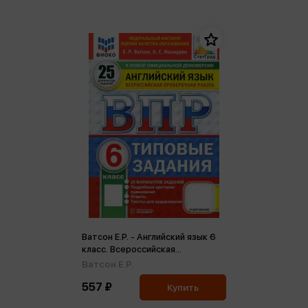
Ватсон Е.Р. - Английский язык 6
класс. Всероссийская
проверочная работа. 25
Ватсон Е.Р.
вариантов. Типовые задания
557 ₽
ФГОС ФИОКО новый (м)
Купить