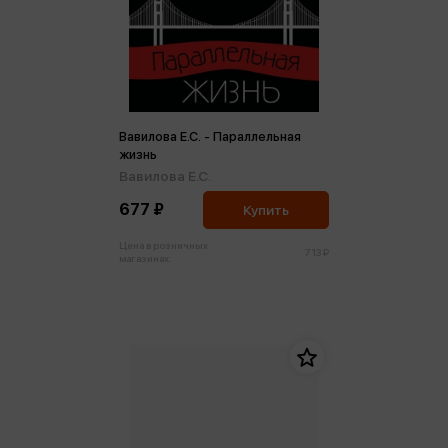
Вавилова Е.С. - Параллельная
жизнь
Вавилова Е.С.
677 ₽
Купить
Цена в розничных
713 ₽
магазинах: