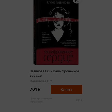
Вавилова Е.С. - Зашифрованное
сердце
Вавилова Е.С.
701 ₽
Купить
Цена в розничных
738 ₽
магазинах: