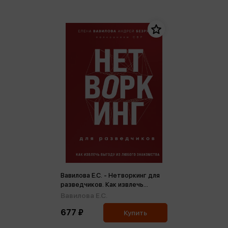
Вавилова Е.С. - Нетворкинг для
разведчиков. Как извлечь
выгоду из любого знакомства
Вавилова Е.С.
(мини)
677 ₽
Купить