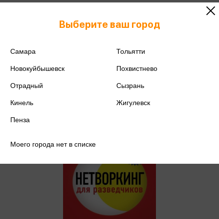
Вавилова Е.С. - Нетворкинг для
разведчиков. Как извлечь пользу
Выберите ваш город
из любого знакомства
Вавилова Е.С.
788 ₽
Купить
Самара
Тольятти
Цена в розничных
829 ₽
Новокуйбышевск
магазинах:
Похвистнево
Отрадный
Сызрань
Кинель
Жигулевск
Пенза
Моего города нет в списке