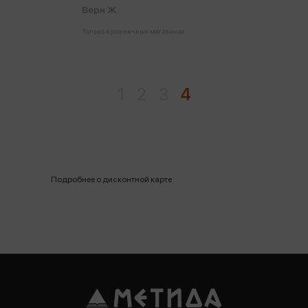
Верн Ж.
Только в розничных магазинах
1
2
3
4
Подробнее о дисконтной карте