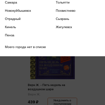
Самара
Тольятти
Новокуйбышевск
Похвистнево
Отрадный
Сызрань
Кинель
Жигулевск
Пенза
Моего города нет в списке
Верн Ж. - Пять недель на
воздушном шаре
Верн Ж.
Уведомить о
439 ₽
поступлении