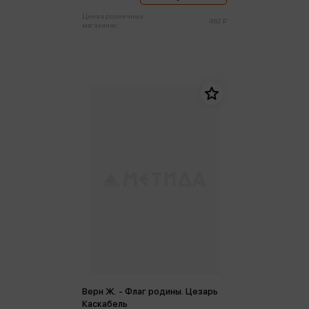
Цена в розничных
462 ₽
магазинах:
Верн Ж. - Флаг родины. Цезарь
Каскабель