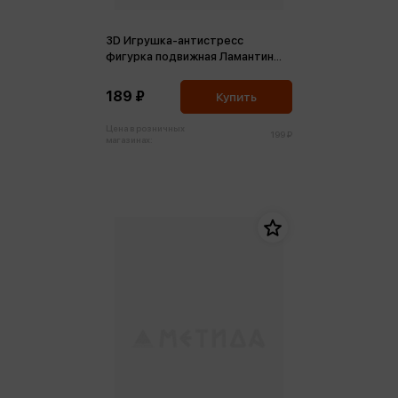
3D Игрушка-антистресс
фигурка подвижная Ламантин
Йося
189 ₽
Купить
Цена в розничных
199 ₽
магазинах: