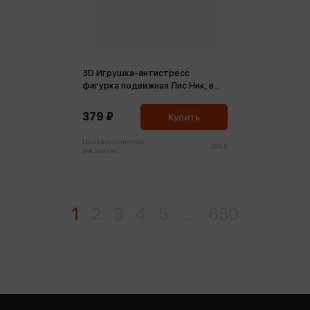
3D Игрушка-антистресс
фигурка подвижная Лис Ник, в
коробке
379 ₽
Купить
Цена в розничных
399 ₽
магазинах:
1
2
3
4
5
...
650