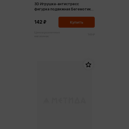
3D Игрушка-антистресс
фигурка подвижная Бегемотик
Шон
142 ₽
Купить
Цена в розничных
149 ₽
магазинах: