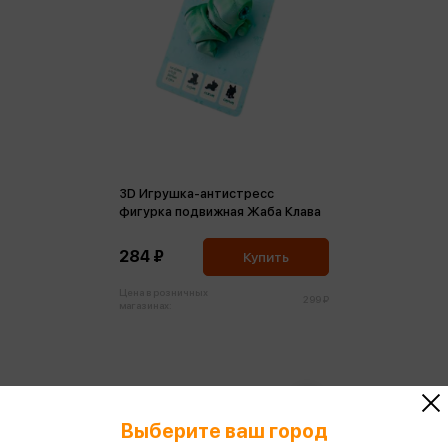
3D Игрушка-антистресс
фигурка подвижная Жаба Клава
284 ₽
Купить
Цена в розничных
299 ₽
магазинах:
Выберите ваш город