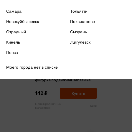
Самара
Тольятти
Новокуйбышевск
Похвистнево
Отрадный
Сызрань
Кинель
Жигулевск
Пенза
Моего города нет в списке
3D Игрушка-антистресс
фигурка подвижная Забавные
зверята
142 ₽
Купить
Цена в розничных
149 ₽
магазинах: