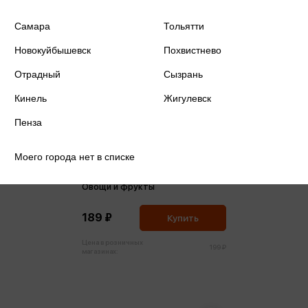
Самара
Тольятти
Новокуйбышевск
Похвистнево
Отрадный
Сызрань
Кинель
Жигулевск
Пенза
Моего города нет в списке
Игровой набор Супермаркет.
Овощи и фрукты
189 ₽
Купить
Цена в розничных
199 ₽
магазинах: