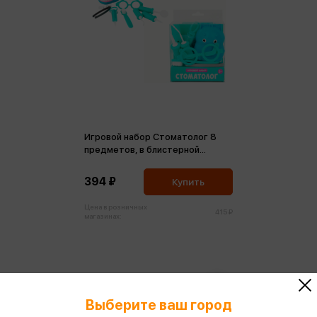
Игровой набор Стоматолог 8
предметов, в блистерной
коробке
394 ₽
Купить
Цена в розничных
415 ₽
магазинах:
Выберите ваш город