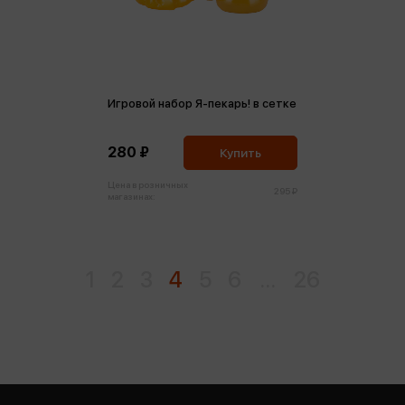
Игровой набор Я-пекарь! в сетке
280 ₽
Купить
Цена в розничных
295 ₽
магазинах:
1
2
3
4
5
6
...
26