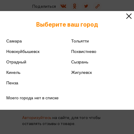
Поделиться
Выберите ваш город
Самара
Тольятти
Артикул
1000021
Новокуйбышевск
Похвистнево
Производитель
Феникс-Презент
Отрадный
Сызрань
Кинель
Жигулевск
Пенза
Отзывы
Моего города нет в списке
Авторизуйтесь
на сайте, для того чтобы
оставлять отзывы о товаре.