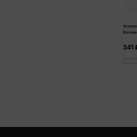
Желез
Волше
341 
Цена в
магазин