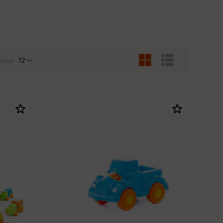
Сувениры
Фототовары
нице
12