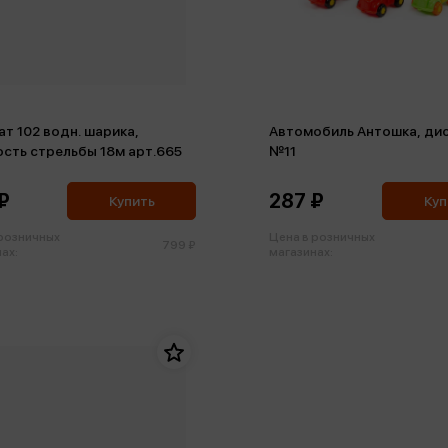
водн. шарика,
Автомобиль Антошка, ди
сть стрельбы 18м арт.665
№11
₽
287 ₽
Купить
Куп
 розничных
Цена в розничных
799 ₽
ах:
магазинах: