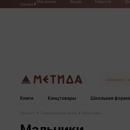
Магазины
Акции
Новости
До
Самара
Книги
Канцтовары
Школьная форма
Каталог
Развивающие игры
Мальчики
Жанры
Подбор
Бумажная продукция
Галстуки, банты
Мальчики
Глобусы
Для девочек