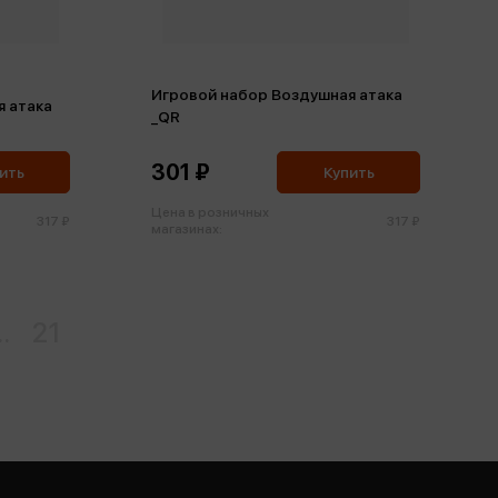
Игровой набор Воздушная атака
я атака
_QR
301 ₽
ить
Купить
Цена в розничных
317 ₽
317 ₽
магазинах:
..
21