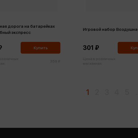
ная дорога на батарейках
Игровой набор Воздушна
бный экспресс
₽
301 ₽
Купить
Куп
 розничных
Цена в розничных
359 ₽
ах:
магазинах:
1
2
3
4
5
.