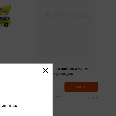
Автомобиль с набором машин
1
Полиция Toy Bola _QR
974 ₽
ить
Купить
Цена в розничных
217 ₽
1 025 ₽
магазинах:
бышевск