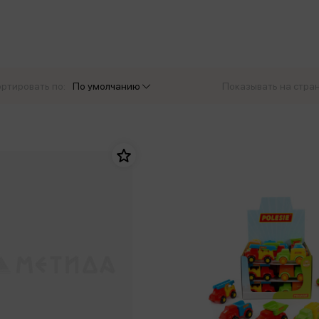
еры
Эксмо
Игрушки для малышей
Питер
рма
Мальчики
ое
АСТ
ые изделия
Настольные и развивающие игры
Азбука
Спорт и активный отдых
ртировать по:
По умолчанию
Показывать на стра
Росмэн
Творчество
кальное
дложение от
иды