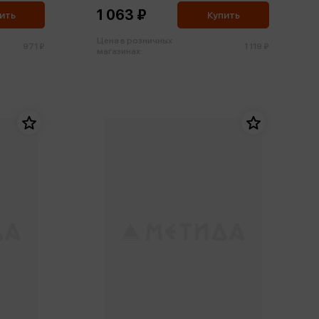
1 063 ₽
ить
Купить
Цена в розничных
971 ₽
1 119 ₽
магазинах: