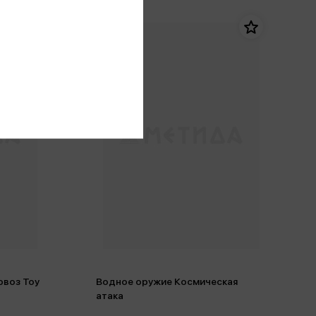
овоз Toy
Водное оружие Космическая
атака