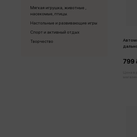
Мягкая игрушка, животные ,
насекомые, птицы.
Настольные и развивающие игры
Спорт и активный отдых
Автомат 102 
Творчество
дально
799 
Цена в
магазин