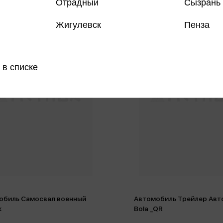
Отрадный
Сызрань
Жигулевск
Пенза
 в списке
обиль Самосвал военный
Автомобиль Трейлер Авт
к
Bola _QR