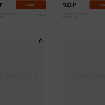
₽
922 ₽
Купить
Куп
 розничных
Цена в розничных
353 ₽
ах:
магазинах: