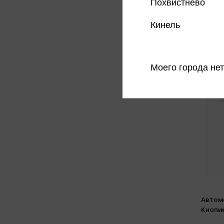
Похвистнево
Кинель
Моего города нет
Автом
Кнопи