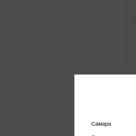
Автом
315 
Цена в
магазин
Самара