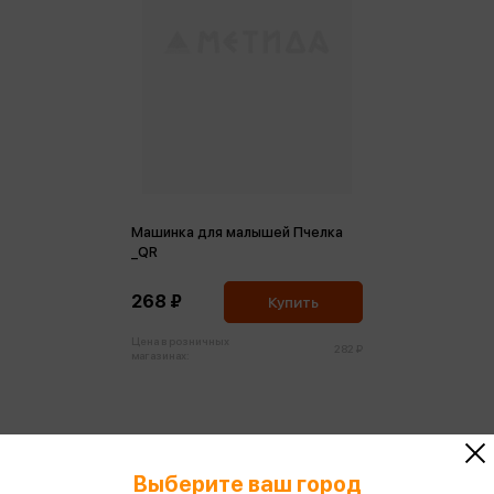
Машинка для малышей Пчелка
_QR
268 ₽
Купить
Цена в розничных
282 ₽
магазинах:
Выберите ваш город