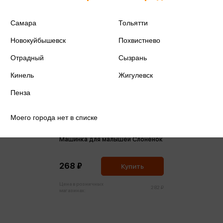
Самара
Тольятти
Новокуйбышевск
Похвистнево
Отрадный
Сызрань
Кинель
Жигулевск
Пенза
Моего города нет в списке
Машинка для малышей Слоненок
268 ₽
Купить
Цена в розничных
282 ₽
магазинах: