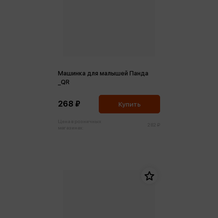
Машинка для малышей Панда
_QR
268 ₽
Купить
Цена в розничных
282 ₽
магазинах: