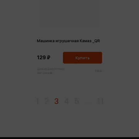
Машинка игрушечная Камаз _QR
129 ₽
Купить
Цена в розничных
136 ₽
магазинах:
1
2
3
4
5
...
11