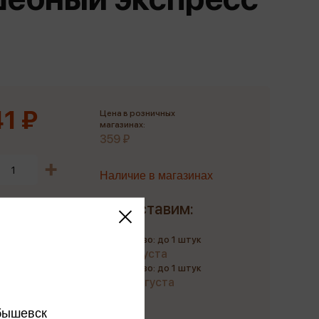
Сувениры
Фототовары
1 ₽
Цена в розничных
магазинах:
359 ₽
Наличие в магазинах
Доставим:
Количество: до 1 штук
до 9 августа
Количество: до 1 штук
до 20 августа
бышевск