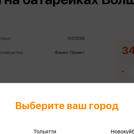
еры
Эксмо
Игрушки для малышей
Питер
рма
Мальчики
ое
АСТ
ые изделия
Настольные и развивающие игры
Азбука
Спорт и активный отдых
ртикул
1003296
Росмэн
Творчество
34
роизводитель
Феникс-Презент
кальное
дложение от
иды
Выберите ваш город
Тольятти
Новокуй