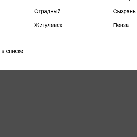
Отрадный
Сызрань
Жигулевск
Пенза
Все товар
 в списке
Поделить