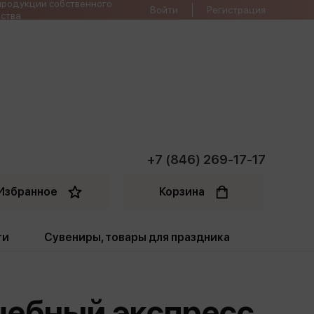
продукции собственного
Войти
Регистрация
ства
+7 (846) 269-17-17
Избранное
Корзина
ти
Сувениры, товары для праздника
ти
Открытки. Грамоты
шебный экспресс
Пакеты