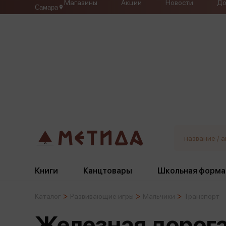
Магазины
Акции
Новости
До
Самара
Книги
Канцтовары
Школьная форма
Каталог
Развивающие игры
Мальчики
Транспорт
Жанры
Подбор
Бумажная продукция
Галстуки, банты
Железная дорога
Глобусы
Для девочек