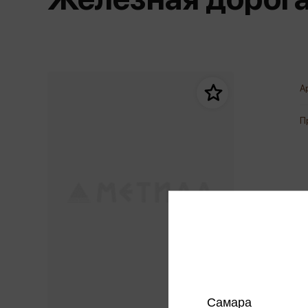
Дом. Быт. Досуг. Эзотеризм
Бестселл
Калькуляторы
Для мальчиков
Литература для детей
Новинки
Канцтовары прочие
Спортивная фо
Популярная психология
Популярн
Обложки, архивы
Чулочно-носочн
Религия
Офисные принадлежности
А
Техника. Медицина
Папки
Учебная литература
П
Пишущие принадлежности
Художественная литература
Сумки, рюкзаки, портфели, пеналы
Уни
Экономика. Право
Счетный материал
пре
Творчество, хобби
Мет
Чертежные принадлежности
Самара