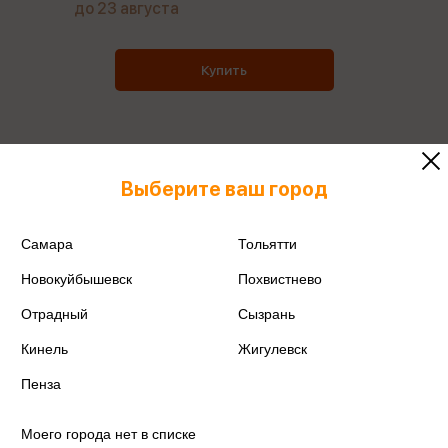
до 23 августа
Купить
Все товары производителя
Выберите ваш город
Поделиться
Самара
Тольятти
Новокуйбышевск
Похвистнево
Отрадный
Сызрань
Кинель
Жигулевск
Артикул
ПБ41975
Пенза
Производитель
Полесье
Моего города нет в списке