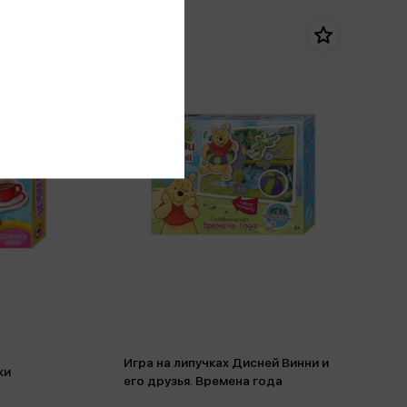
Игра на липучках Дисней Винни и
ки
его друзья. Времена года