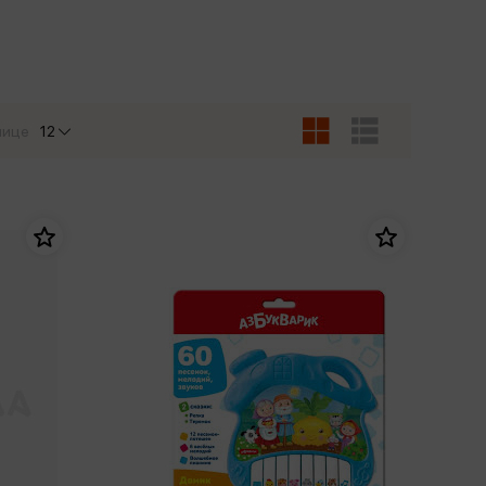
Сувениры
Фототовары
нице
12