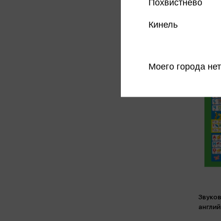
Похвистнево
Кинель
Моего города нет
Звуков
англий
(звуча