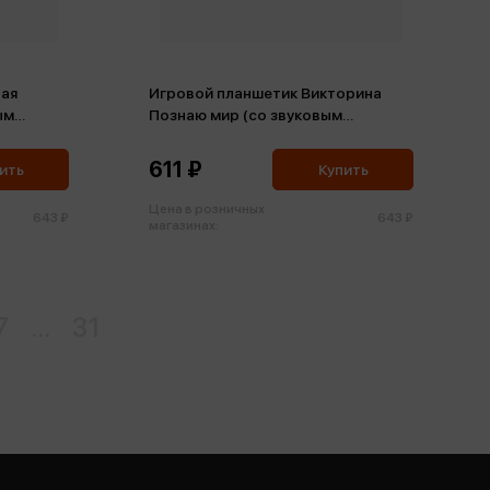
лая
Игровой планшетик Викторина
ым
Познаю мир (со звуковым
модулем)
611 ₽
ить
Купить
Цена в розничных
643 ₽
643 ₽
магазинах:
7
...
31