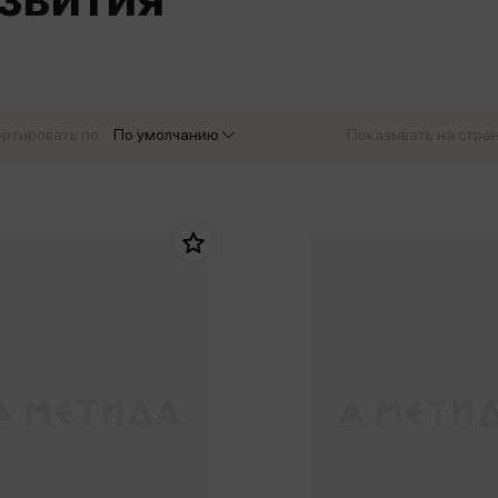
еры
Эксмо
Игрушки для малышей
Питер
рма
Мальчики
ое
АСТ
ые изделия
Настольные и развивающие игры
Азбука
Спорт и активный отдых
ртировать по:
По умолчанию
Показывать на стра
Росмэн
Творчество
кальное
дложение от
иды