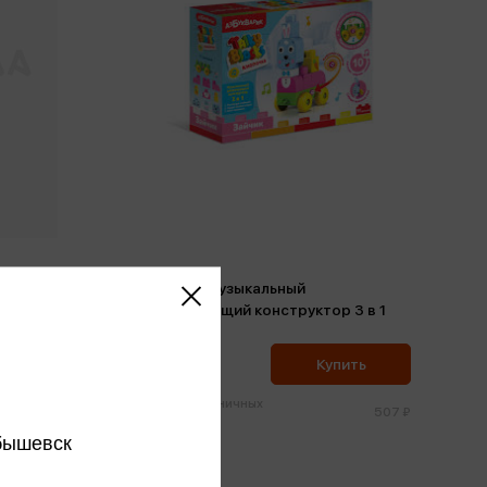
уковым
Зайчик. Музыкальный
развивающий конструктор 3 в 1
482 ₽
ить
Купить
Цена в розничных
772 ₽
507 ₽
магазинах:
бышевск