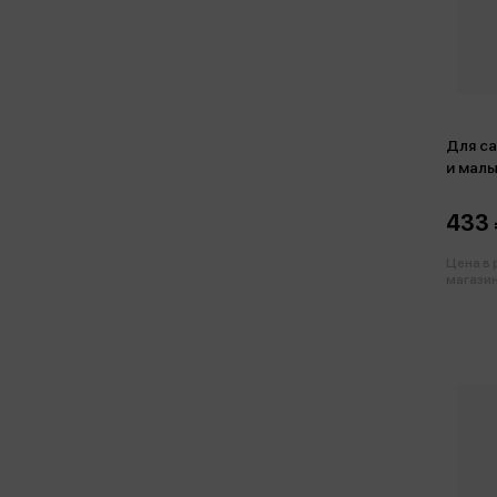
Для са
и мал
433 
Цена в
магазин