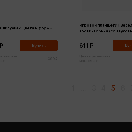
Игровой планшетик Весе
а липучках Цвета и формы
зоовикторина (со звуков
модулем)
₽
611 ₽
Купить
Куп
 розничных
Цена в розничных
399 ₽
ах:
магазинах:
1
...
3
4
5
6