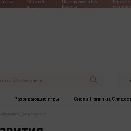
ставка
Оптовый
Премия имени Б.А.
Каталог 
отдел
Кожина
издатель
Развивающие игры
Снеки, Напитки, Сладос
Малышам для развития
ки
Издательства
, жабо, ремни
Девочки
Снеки, Напитки, Сладос
звития
Игрушки антистресс