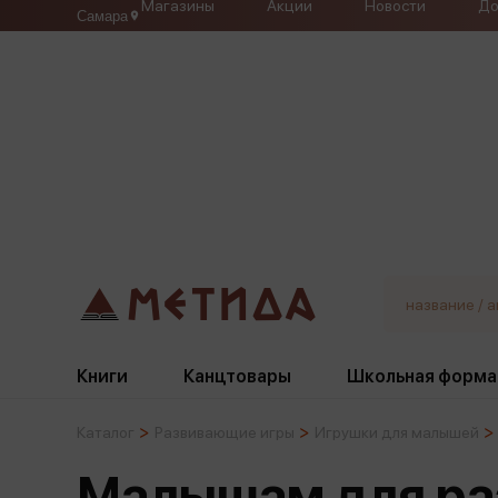
Магазины
Акции
Новости
До
Самара
Книги
Канцтовары
Школьная форма
Каталог
Развивающие игры
Игрушки для малышей
Жанры
Подбор
Бумажная продукция
Галстуки, банты
Малышам для ра
Глобусы
Для девочек