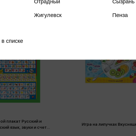
Отрадный
Сызрань
Жигулевск
Пенза
 в списке
ой плакат Русский и
Игра на липучках Вкусняш
ский язык, звуки и счет
ние букв, алфавит, счет)