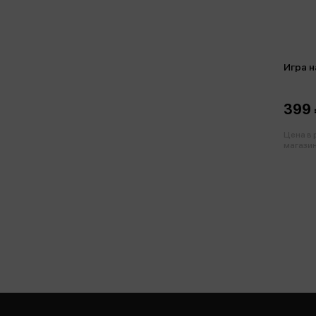
Игра н
399 
Цена в
магазин