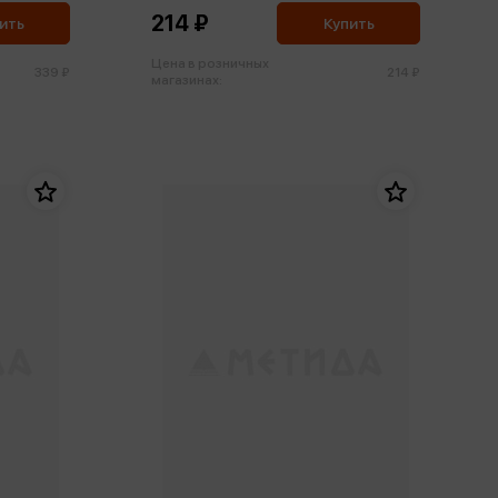
214 ₽
ить
Купить
Цена в розничных
339 ₽
214 ₽
магазинах: