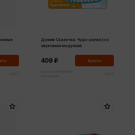
лезные
Домик Сказочка. Чудо-репка (со
звуковым модулем)
409 ₽
ить
Купить
Цена в розничных
456 ₽
430 ₽
магазинах: