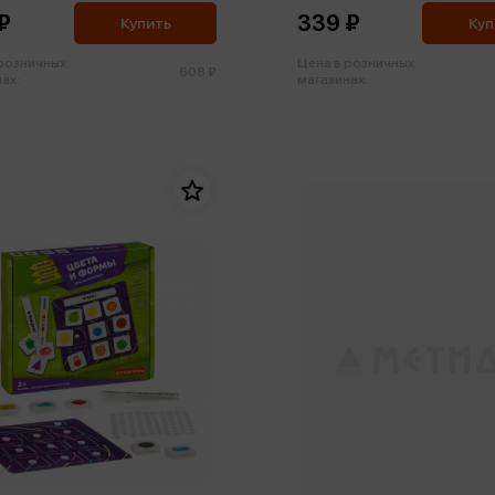
₽
339 ₽
Купить
Куп
 розничных
Цена в розничных
608 ₽
ах:
магазинах: