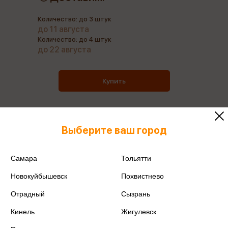
Количество: до 3 штук
до 11 августа
Количество: до 4 штук
до 22 августа
Купить
Выберите ваш город
Все товары производителя
Самара
Тольятти
Поделиться
Новокуйбышевск
Похвистнево
Отрадный
Сызрань
Кинель
Жигулевск
Артикул
4630027294708