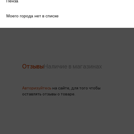
Пенза
Производитель
Азбукварик
Моего города нет в списке
Год издания
2023
Отзывы
Наличие в магазинах
Авторизуйтесь
на сайте, для того чтобы
оставлять отзывы о товаре.