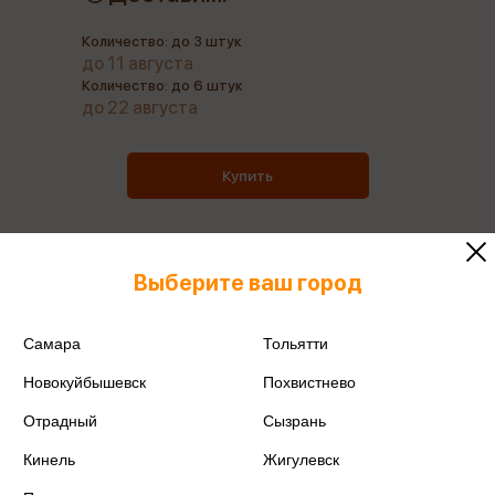
Количество: до 3 штук
до 11 августа
Количество: до 6 штук
до 22 августа
Купить
Выберите ваш город
Все товары производителя
Самара
Тольятти
Поделиться
Новокуйбышевск
Похвистнево
Отрадный
Сызрань
Кинель
Жигулевск
Артикул
4630027291202