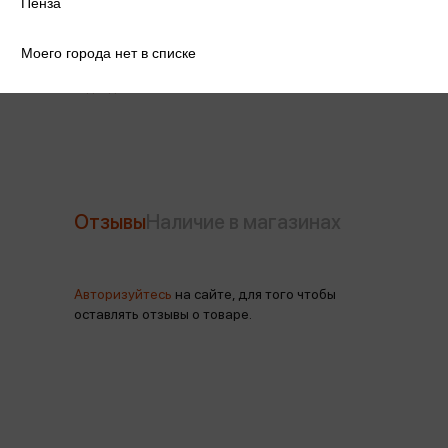
Пенза
Производитель
Азбукварик
Моего города нет в списке
Год издания
2019
Отзывы
Наличие в магазинах
Авторизуйтесь
на сайте, для того чтобы
оставлять отзывы о товаре.