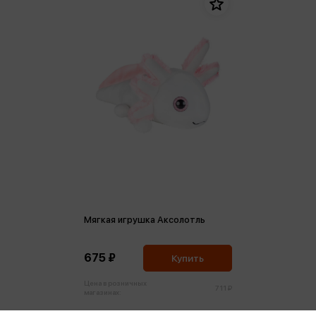
Мягкая игрушка Аксолотль
675 ₽
Купить
Цена в розничных
711 ₽
магазинах: