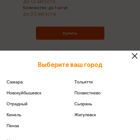
до 12 августа
Количество: до 1 штук
до 23 августа
Купить
Выберите ваш город
Все товары производителя
Самара
Тольятти
Поделиться
Новокуйбышевск
Похвистнево
Отрадный
Сызрань
Кинель
Жигулевск
Артикул
3D201С
Пенза
Производитель
МиниТоп