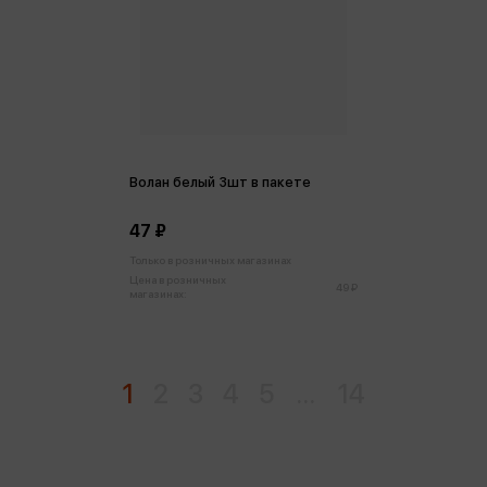
Волан белый 3шт в пакете
47 ₽
Только в розничных магазинах
Цена в розничных
49 ₽
магазинах:
1
2
3
4
5
...
14