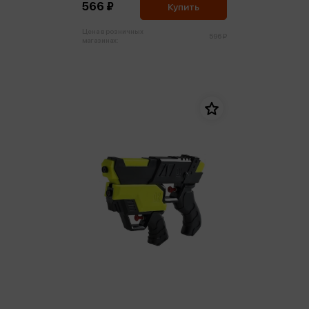
566 ₽
Купить
Цена в розничных
596 ₽
магазинах: