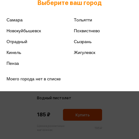
Выберите ваш город
Самара
Тольятти
Новокуйбышевск
Похвистнево
Отрадный
Сызрань
Кинель
Жигулевск
Пенза
Моего города нет в списке
Водный пистолет
185 ₽
Купить
Цена в розничных
195 ₽
магазинах: