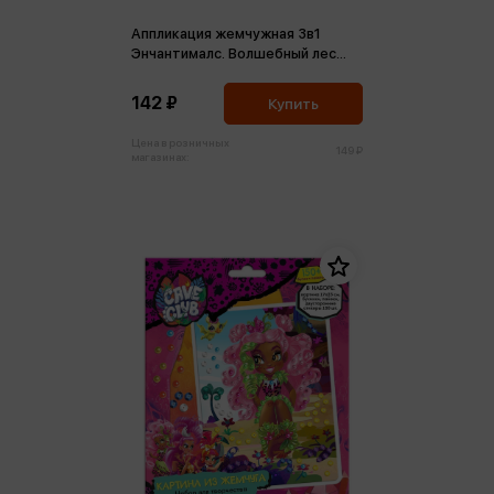
Аппликация жемчужная 3в1
Энчантималс. Волшебный лес
Вандервуд
142 ₽
Купить
Цена в розничных
149 ₽
магазинах: