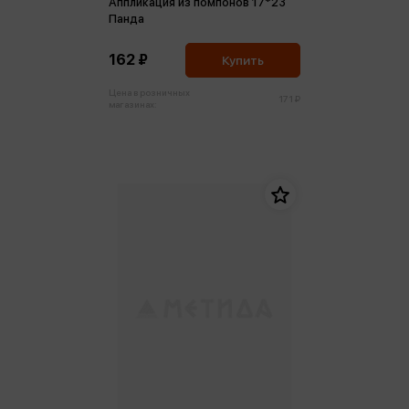
Аппликация из помпонов 17*23
Панда
162 ₽
Купить
Цена в розничных
171 ₽
магазинах: