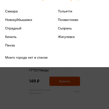
Самара
Тольятти
Новокуйбышевск
Похвистнево
Отрадный
Сызрань
Кинель
Жигулевск
Пенза
Моего города нет в списке
Аппликация из пайеток и страз
17*23 Панды
149 ₽
Купить
Цена в розничных
157 ₽
магазинах: