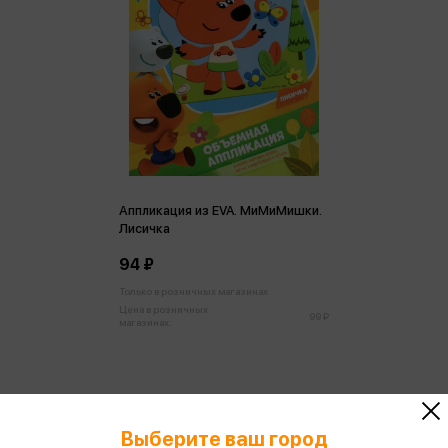
Аппликация из EVA. МиМиМишки.
Лисичка
94 ₽
Только в розничных магазинах
Цена в розничных
99 ₽
магазинах:
Выберите ваш город