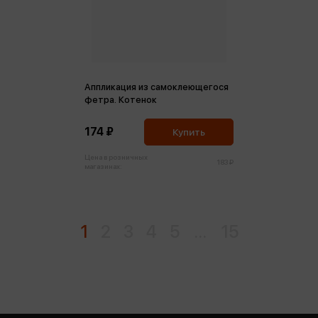
Аппликация из самоклеющегося
фетра. Котенок
174 ₽
Купить
Цена в розничных
183 ₽
магазинах:
1
2
3
4
5
...
15