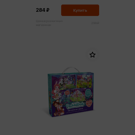
каникулы
284 ₽
Купить
Цена в розничных
299 ₽
магазинах: