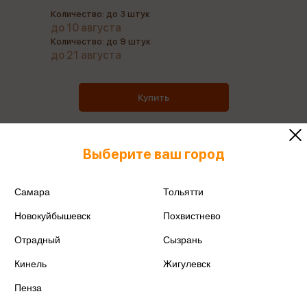
Количество: до 3 штук
до 10 августа
Количество: до 9 штук
до 21 августа
Купить
Выберите ваш город
Все товары производителя
Самара
Тольятти
Поделиться
Новокуйбышевск
Похвистнево
Отрадный
Сызрань
Кинель
Жигулевск
Пенза
Артикул
ETR01-219