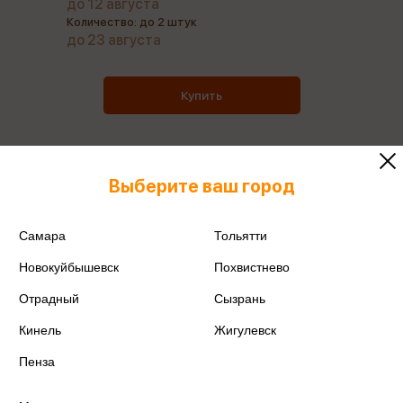
до 12 августа
Количество: до 2 штук
до 23 августа
Купить
Выберите ваш город
Все товары производителя
Самара
Тольятти
Поделиться
Новокуйбышевск
Похвистнево
Отрадный
Сызрань
Кинель
Жигулевск
Артикул
2310M0001-R
Пенза
Производитель
Умка