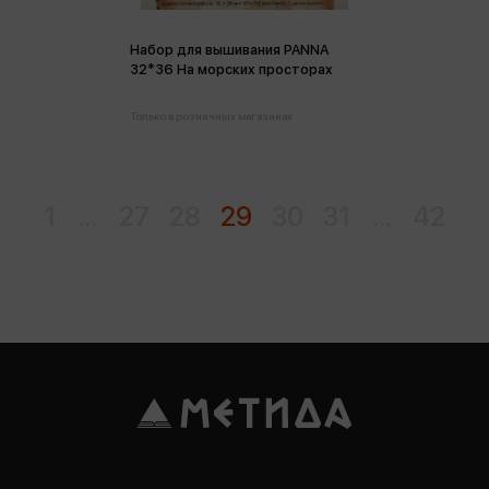
Набор для вышивания PANNA
32*36 На морских просторах
Только в розничных магазинах
1
...
27
28
29
30
31
...
42