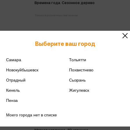
Времена года. Сезонное дерево
Только в розничных магазинах
Выберите ваш город
Самара
Тольятти
Новокуйбышевск
Похвистнево
Отрадный
Сызрань
Кинель
Жигулевск
Пенза
Моего города нет в списке