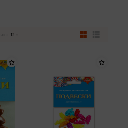
Сувениры
Фототовары
нице
12