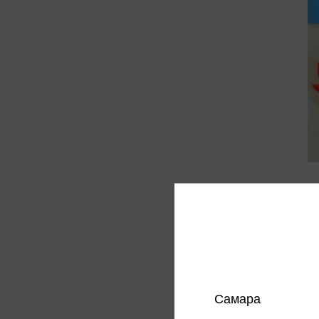
Матер
декор
29 ₽
Только 
Цена в
магазин
Самара