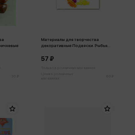
ва
Материалы для творчества
ричневые
декоративные Подвески. Рыбья
косточка
57 ₽
х
Только в розничных магазинах
Цена в розничных
30 ₽
60 ₽
магазинах: