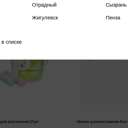
Отрадный
Сызрань
Жигулевск
Пенза
 в списке
для рисования 21шт
Мелки для рисования 6шт