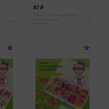
87 ₽
х
Только в розничных магазинах
Цена в розничных
100 ₽
92 ₽
магазинах: