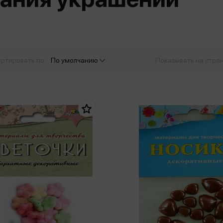
еры
Эксмо
Игрушки для малышей
Питер
рма
Мальчики
ое
АСТ
ые изделия
Настольные и развивающие игры
Азбука
Спорт и активный отдых
ртировать по:
По умолчанию
Показывать на стра
Росмэн
Творчество
кальное
дложение от
иды