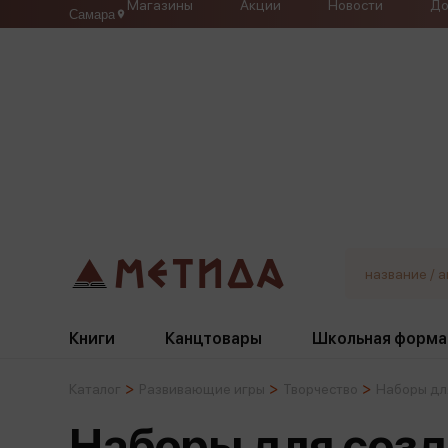
Магазины
Акции
Новости
До
Самара
Книги
Канцтовары
Школьная форма
Каталог
Развивающие игры
Творчество
Наборы дл
Жанры
Подбор
Бумажная продукция
Галстуки, банты
Наборы для соз
Глобусы
Для девочек