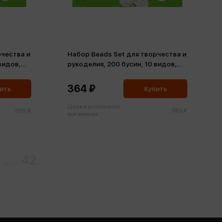
рчества и
Набор Beads Set для творчества и
видов,
рукоделия, 200 бусин, 10 видов,
прозрачные, нить
364 ₽
ить
Купить
Цена в розничных
359 ₽
383 ₽
магазинах:
...
42