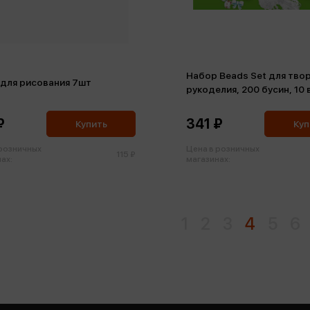
Набор Beads Set для тво
 для рисования 7шт
рукоделия, 200 бусин, 10 
пастель, нить
₽
341 ₽
Купить
Куп
 розничных
Цена в розничных
115 ₽
ах:
магазинах:
1
2
3
4
5
6