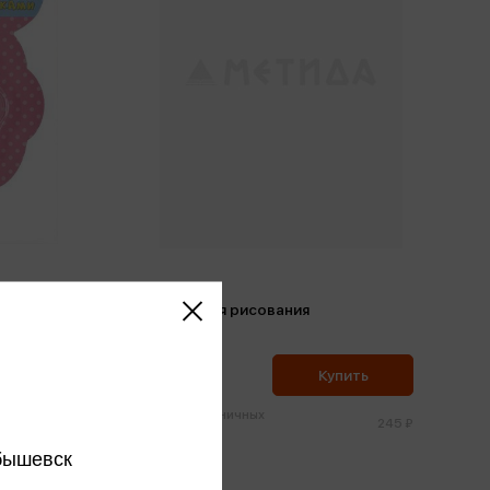
ва
Мелки для рисования
и
233 ₽
ить
Купить
Цена в розничных
100 ₽
245 ₽
магазинах:
бышевск