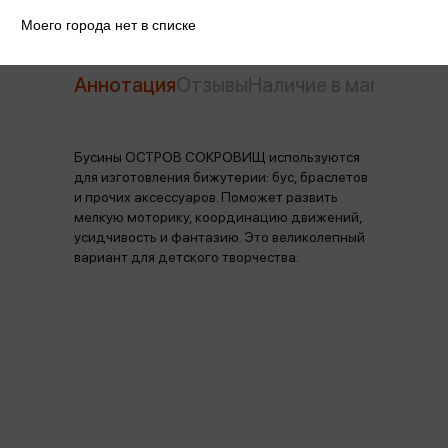
Моего города нет в списке
Аннотация
Отзывы
Наличие в магазинах
Бусины ОСТРОВ СОКРОВИЩ используются
для изготовления бижутерии: бус, браслетов
и прочих аксессуаров. Поможет развить
мелкую моторику, координацию движений,
усидчивость и фантазию. Это великолепный
вариант для детского творчества.