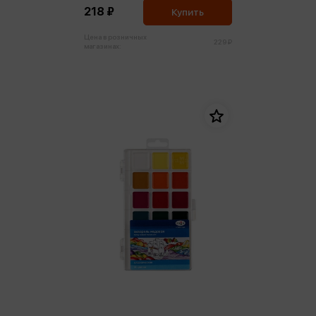
218 ₽
Купить
Цена в розничных
229 ₽
магазинах: