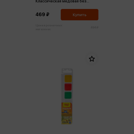
Классическая медовая без
кисти, пластик. упак.,
европодвес
469 ₽
Купить
Цена в розничных
494 ₽
магазинах: