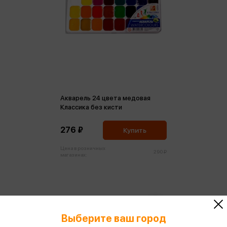
Акварель 24 цвета медовая
Классика без кисти
276 ₽
Купить
Цена в розничных
290 ₽
магазинах:
Выберите ваш город