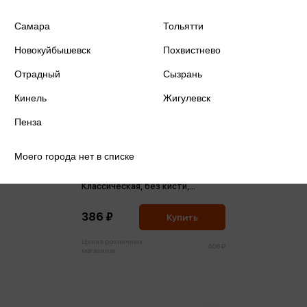
Самара
Тольятти
Новокуйбышевск
Похвистнево
Отрадный
Сызрань
Кинель
Жигулевск
Пенза
Моего города нет в списке
Акварель 24 цвета медовая
Классическая, без кисти,
пластик. упак., европодвес NEW
386 ₽
Купить
Цена в розничных
406 ₽
магазинах: