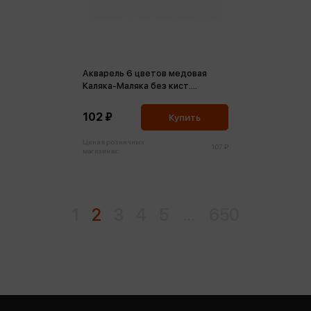
Акварель 6 цветов медовая
Каляка-Маляка без кист.
пласт.уп. евро
102 ₽
Купить
Цена в розничных
107 ₽
магазинах:
1
2
3
4
5
...
650