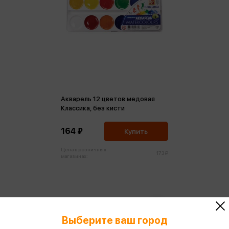
Акварель 12 цветов медовая
Классика, без кисти
164 ₽
Купить
Цена в розничных
173 ₽
магазинах:
Выберите ваш город