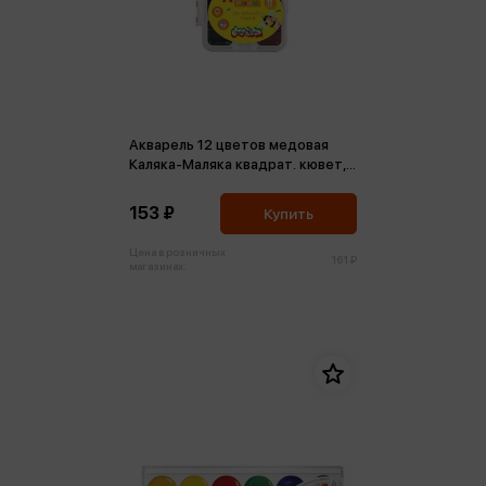
Акварель 12 цветов медовая
Каляка-Маляка квадрат. кювет,
без кист. пласт.уп. европодвес
153 ₽
Купить
Цена в розничных
161 ₽
магазинах: