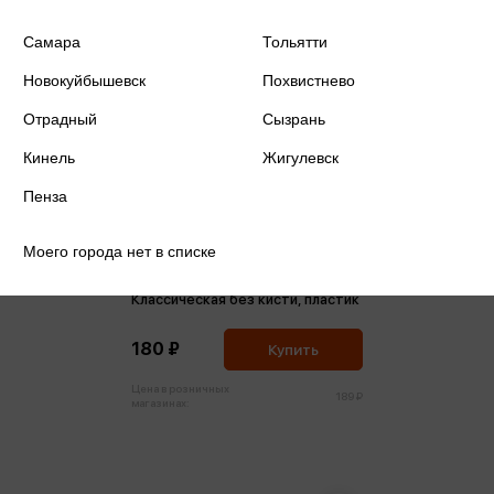
Самара
Тольятти
Новокуйбышевск
Похвистнево
Отрадный
Сызрань
Кинель
Жигулевск
Пенза
Моего города нет в списке
Акварель 12 цветов медовая
Классическая без кисти, пластик
180 ₽
Купить
Цена в розничных
189 ₽
магазинах: