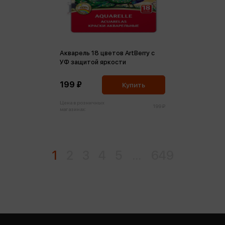
Акварель 18 цветов ArtBerry с
УФ защитой яркости
199 ₽
Купить
Цена в розничных
199 ₽
магазинах:
1
2
3
4
5
...
649