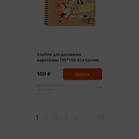
Альбом для рисования
маркерами 195*195 40л Кролик
100 ₽
Купить
Цена в розничных
100 ₽
магазинах:
1
2
3
4
5
...
15