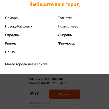
Выберите ваш город
Самара
Тольятти
Новокуйбышевск
Похвистнево
Отрадный
Сызрань
Кинель
Жигулевск
Пенза
Моего города нет в списке
Альбом для рисования
маркерами 195*195 40л
Весенний кот
150 ₽
Купить
Цена в розничных
150 ₽
магазинах: