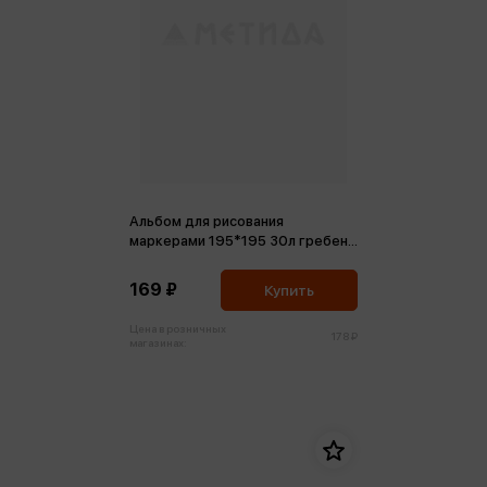
Альбом для рисования
маркерами 195*195 30л гребень
Лори 190 г/м2
169 ₽
Купить
Цена в розничных
178 ₽
магазинах: