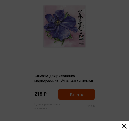
Альбом для рисования
маркерами 195*195 40л Анемон
218 ₽
Купить
Цена в розничных
229 ₽
магазинах: