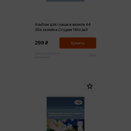
Альбом для гуаши и акрила А4
30л склейка Студия 180г/м3
299 ₽
Купить
Цена в розничных
299 ₽
магазинах: