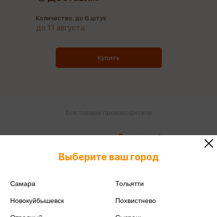
Количество: до 6 штук
до 11 августа
Купить
Все товары производителя
Поделиться
Выберите ваш город
Самара
Тольятти
Артикул
30A01S712W
Новокуйбышевск
Похвистнево