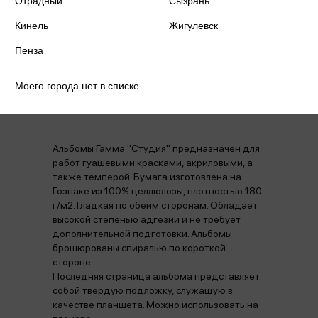
Отрадный
Сызрань
Производитель
ГАММА
Кинель
Жигулевск
Пенза
Моего города нет в списке
Аннотация
Отзывы
Наличие в магазинах
Альбомы Гамма "Студия" предназначен для
работ гуашевыми красками, акриловыми, а
также темперой. Бумага изготовлена на
Гознаке из 100% целлюлозы, плотностью 180
г/м2. Гладкая по обеим сторонам. Обладает
высокой степенью адгезии и не требует
дополнительной подготовки. Альбомы
брошюрованы спиралью по короткой
стороне.
Последняя страница альбома представляет
собой твердую подложку, служащую в
качестве планшета. Можно использовать на