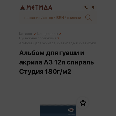
Самара
Каталог
Канцтовары
Бумажная продукция
Альбомы для эскизов, скетчпады и скетчбуки
Альбом для гуаши и
акрила А3 12л спираль
Студия 180г/м2