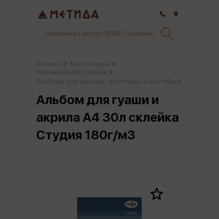
Самара
Каталог
Канцтовары
Бумажная продукция
Альбомы для эскизов, скетчпады и скетчбуки
Альбом для гуаши и
акрила А4 30л склейка
Студия 180г/м3