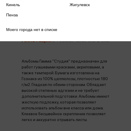
Производитель
ГАММА
Кинель
Жигулевск
Пенза
Моего города нет в списке
Аннотация
Отзывы
Наличие в магазинах
Альбомы Гамма "Студия" предназначен для
работ гуашевыми красками, акриловыми, а
также темперой. Бумага изготовлена на
Гознаке из 100% целлюлозы, плотностью 180
г/м2. Гладкая по обеим сторонам. Обладает
высокой степенью адгезии и не требует
дополнительной подготовки. Альбомы имеют
жесткую подложку, которая позволяет
использовать альбом вне класса или дома.
Клеевое бесшвейное скрепление позволяет
легко и аккуратно отрывать листы.