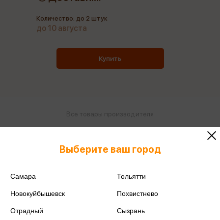
Количество: до 2 штук
до 10 августа
Купить
Все товары производителя
Поделиться
Выберите ваш город
Самара
Тольятти
Новокуйбышевск
Похвистнево
Артикул
40A01G730W
Отрадный
Сызрань