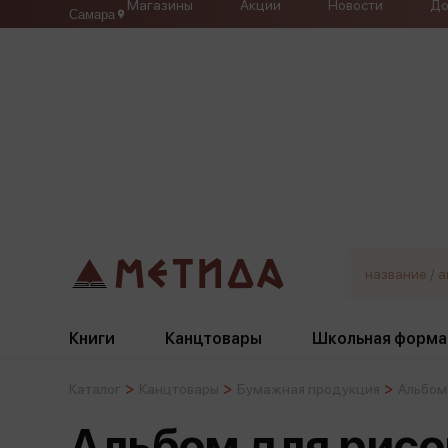
Магазины
Акции
Новости
До
Самара
Книги
Канцтовары
Школьная форма
Каталог
Канцтовары
Бумажная продукция
Альбом
Жанры
Подбор
Бумажная продукция
Галстуки, банты
Альбом для рисо
Глобусы
Для девочек