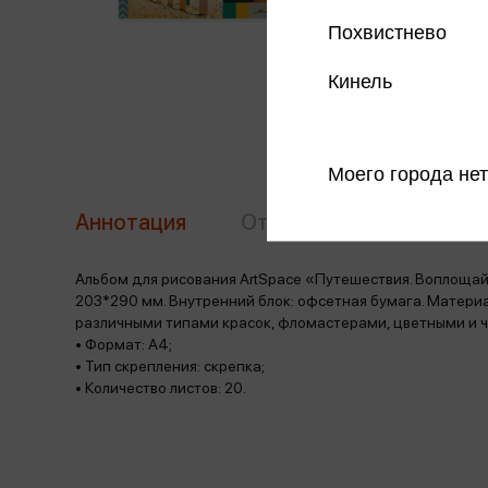
Похвистнево
Кинель
Моего города нет
Аннотация
Отзывы
Наличие в 
Альбом для рисования ArtSpace «Путешествия. Воплощай м
203*290 мм. Внутренний блок: офсетная бумага. Матери
различными типами красок, фломастерами, цветными и
• Формат: А4;
• Тип скрепления: скрепка;
• Количество листов: 20.