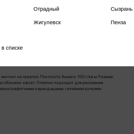
Все товар
Отрадный
Сызрань
Поделить
Жигулевск
Пенза
 в списке
магазинах
ечты» на скрепке. Плотность бумаги: 100 г/кв.м. Размер:
ал обложки: офсет. Отлично подходит для рисования
 чернографитными карандашами, гелевыми ручками.