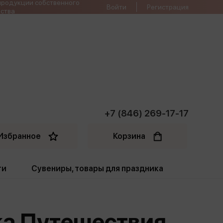
продукции собственного
Войти
Регистрация
ства
+7 (846) 269-17-17
Избранное
Корзина
ти
Сувениры, товары для праздника
ти
Открытки. Грамоты
ка Путешествия.
Пакеты