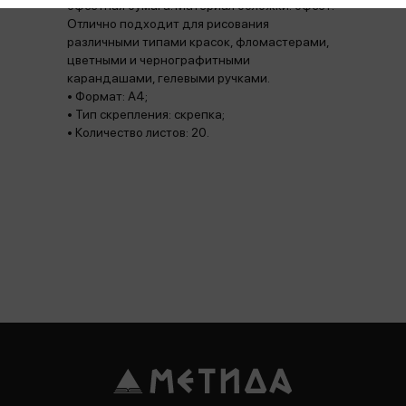
офсетная бумага. Материал обложки: офсет.
Отлично подходит для рисования
различными типами красок, фломастерами,
цветными и чернографитными
карандашами, гелевыми ручками.
• Формат: А4;
• Тип скрепления: скрепка;
• Количество листов: 20.