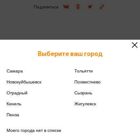
Поделиться
Артикул
А20ф_26342
Выберите ваш город
Производитель
Спейс
Самара
Тольятти
Новокуйбышевск
Похвистнево
Отрадный
Сызрань
Аннотация
Отзывы
Кинель
Жигулевск
Пенза
Альбом для рисования ArtSpace «Школьные
краски» на скрепке. Плотность бумаги: 100 г/
Моего города нет в списке
кв.м. Размер: 203*290 мм. Внутренний блок: