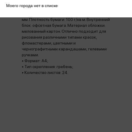
Моего города нет в списке
Альбом для рисования ArtSpace «Стиль.
Новый уровень» на гребне. Размер: 203*290
мм. Плотность бумаги: 100 г/кв.м. Внутренний
блок: офсетная бумага. Материал обложки:
мелованный картон. Отлично подходит для
рисования различными типами красок,
фломастерами, цветными и
чернографитными карандашами, гелевыми
ручками.
• Формат: А4;
• Тип скрепления: гребень;
• Количество листов: 24.