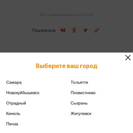
Все товары производителя
Поделиться
Выберите ваш город
Артикул
А24сп_51120
Производитель
Спейс
Самара
Тольятти
Новокуйбышевск
Похвистнево
Отрадный
Сызрань
Кинель
Жигулевск
Аннотация
Отзывы
Наличие в магазинах
Пенза