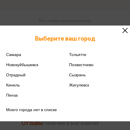
Все товары производителя
Поделиться
Выберите ваш город
Самара
Тольятти
Новокуйбышевск
Похвистнево
Артикул
11675-ЕАС
Отрадный
Сызрань
Производитель
Академия Холдинг
Кинель
Жигулевск
Пенза
Моего города нет в списке
Отзывы
Наличие в магазинах