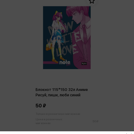
Блокнот 115*150 32л Аниме
Рисуй, пиши, люби синий
50 ₽
Только в розничных магазинах
Цена в розничных
50 ₽
магазинах: