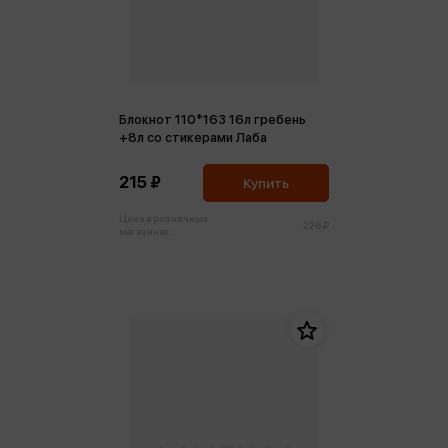
Блокнот 110*163 16л гребень
+8л со стикерами Лаба
215 ₽
Купить
Цена в розничных
226 ₽
магазинах: