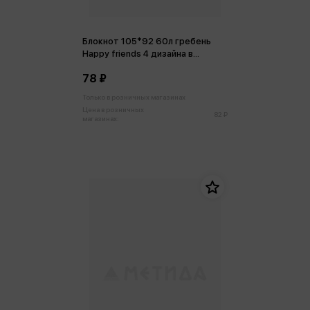
Блокнот 105*92 60л гребень
Happy friends 4 дизайна в
ассортименте 70г/м2
78 ₽
Только в розничных магазинах
Цена в розничных
82 ₽
магазинах: