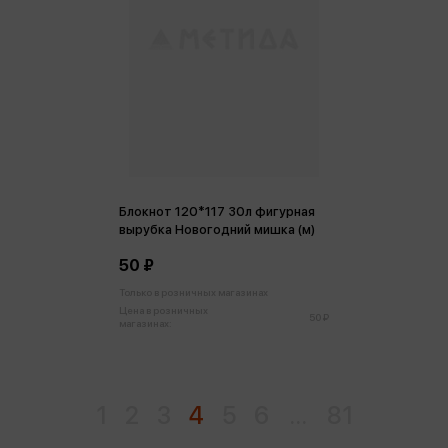
Блокнот 120*117 30л фигурная
вырубка Новогодний мишка (м)
50 ₽
Только в розничных магазинах
Цена в розничных
50 ₽
магазинах:
1
2
3
4
5
6
...
81