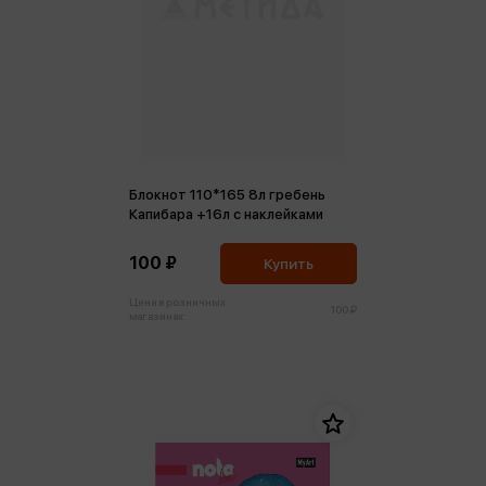
Блокнот 110*165 8л гребень
Капибара +16л с наклейками
100 ₽
Купить
Цена в розничных
100 ₽
магазинах: