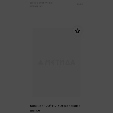
Цена в розничных
104 ₽
магазинах:
Блокнот 120*117 30л Котенок в
шапке