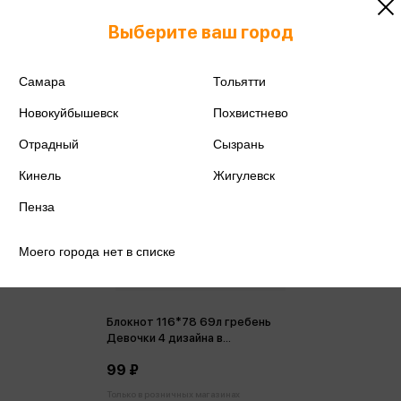
Выберите ваш город
Самара
Тольятти
Новокуйбышевск
Похвистнево
Отрадный
Сызрань
Кинель
Жигулевск
Пенза
Моего города нет в списке
Блокнот 116*78 69л гребень
Девочки 4 дизайна в
ассортименте 70г/м2
99 ₽
Только в розничных магазинах