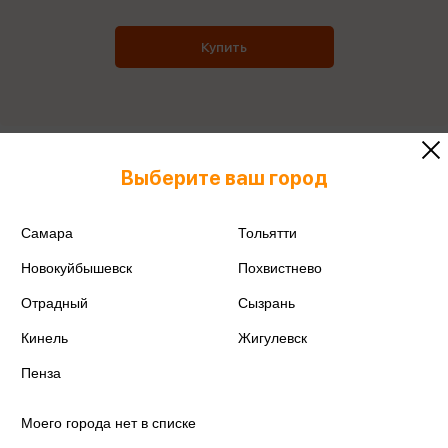
Купить
Все товары производителя
Выберите ваш город
Поделиться
Самара
Тольятти
Новокуйбышевск
Похвистнево
Отрадный
Сызрань
Артикул
N3709
Кинель
Жигулевск
Пенза
Производитель
Инфолио-групп
Моего города нет в списке