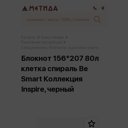
Самара
Каталог
Канцтовары
Бумажная продукция
Ежедневники, блокноты, адресные книги
Блокнот 156*207 80л
клетка спираль Be
Smart Коллекция
Inspire, черный