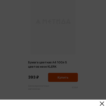
Бумага цветная А4 100л 5
цветов неон KLERK
393 ₽
Купить
Цена в розничных
414 ₽
магазинах: