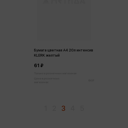
Бумага цветная А4 20л интенсив
KLERK желтый
61 ₽
Только в розничных магазинах
Цена в розничных
64 ₽
магазинах:
1
2
3
4
5