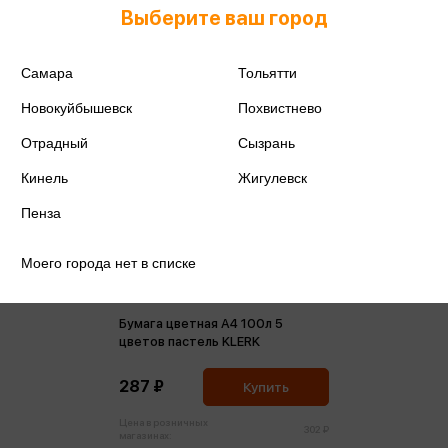
Выберите ваш город
Самара
Тольятти
Новокуйбышевск
Похвистнево
Отрадный
Сызрань
Кинель
Жигулевск
Пенза
Моего города нет в списке
Бумага цветная А4 100л 5
цветов пастель KLERK
287 ₽
Купить
Цена в розничных
302 ₽
магазинах: