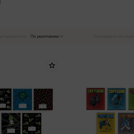
еры
Эксмо
Игрушки для малышей
Питер
рма
Мальчики
ое
АСТ
ые изделия
Настольные и развивающие игры
Азбука
Спорт и активный отдых
ртировать по:
По умолчанию
Показывать на стра
Росмэн
Творчество
кальное
дложение от
иды