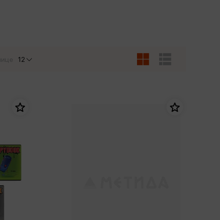
Сувениры
Фототовары
нице
12