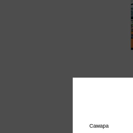
Тетрад
30 ₽
Только 
Цена в
магазин
Самара