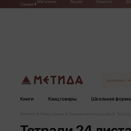
Магазины
Акции
Новости
До
Самара
Книги
Канцтовары
Школьная форма
Каталог
Канцтовары
Бумажная продукция
Тетрад
Жанры
Подбор
Бумажная продукция
Галстуки, банты
Тетради 24 лист
Глобусы
Для девочек