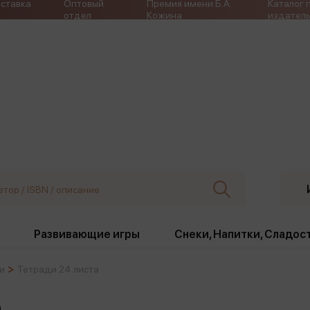
ставка
Оптовый
Премия имени Б.А.
Каталог 
отдел
Кожина
издатель
Развивающие игры
Снеки, Напитки, Сладос
и
Тетради 24 листа
ки
Издательства
, жабо, ремни
Девочки
Снеки, Напитки, Сладос
а
Игрушки антистресс