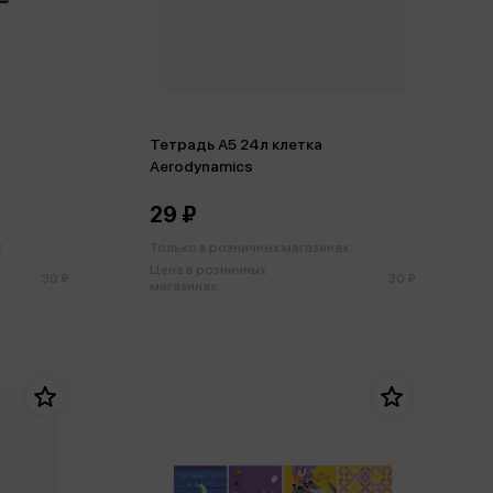
Тетрадь А5 24л клетка
Aerodynamics
29 ₽
х
Только в розничных магазинах
Цена в розничных
30 ₽
30 ₽
магазинах: