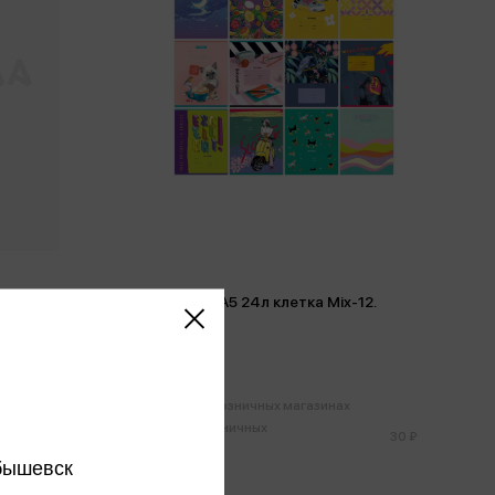
Тетрадь А5 24л клетка Mix-12.
lling Dog
Девочки
30 ₽
х
Только в розничных магазинах
Цена в розничных
30 ₽
30 ₽
магазинах:
бышевск