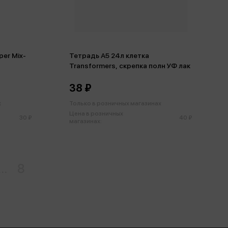
per Mix-
Тетрадь А5 24л клетка
Transformers, скрепка полн УФ лак
38 ₽
х
Только в розничных магазинах
Цена в розничных
30 ₽
40 ₽
магазинах:
...
8