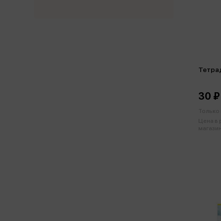
Тетрад
30 ₽
Только 
Цена в
магазин