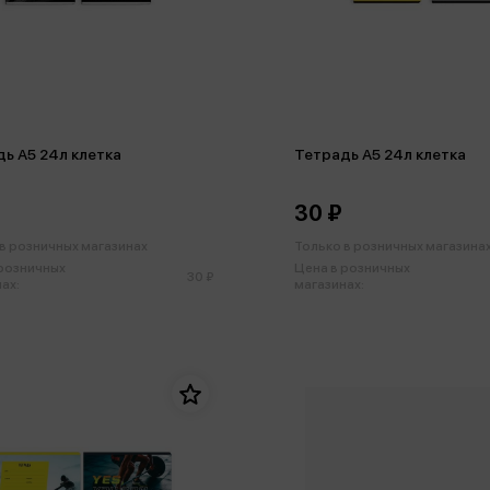
ь А5 24л клетка
Тетрадь А5 24л клетка
30 ₽
в розничных магазинах
Только в розничных магазина
 розничных
Цена в розничных
30 ₽
ах:
магазинах: