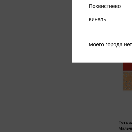
Похвистнево
Кинель
Моего города нет
Тетрад
Мальч