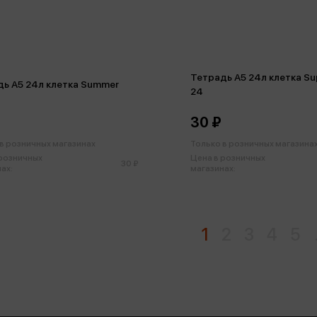
Тетрадь А5 24л клетка Su
ь А5 24л клетка Summer
24
30 ₽
в розничных магазинах
Только в розничных магазина
 розничных
Цена в розничных
30 ₽
ах:
магазинах:
1
2
3
4
5