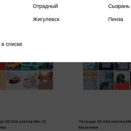
Отрадный
Сызрань
Жигулевск
Пенза
 в списке
ь А5 24л клетка Mix-12.
Тетрадь А5 24л клетка Mix
ики
Мальчики