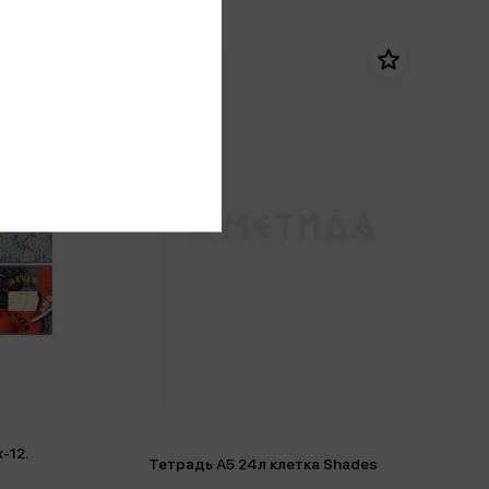
-12.
Тетрадь А5 24л клетка Shades