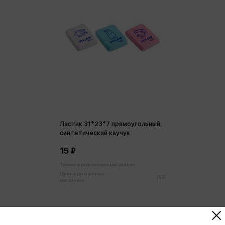
Ластик 31*23*7 прямоугольный,
синтетический каучук
15 ₽
Только в розничных магазинах
Цена в розничных
15 ₽
магазинах: