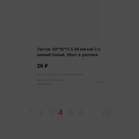
Ластик 39*18*11,5 4В мягкий 2.0
(малый) белый, 36шт в дисплее
26 ₽
Только в розничных магазинах
Цена в розничных
27 ₽
магазинах:
1
2
3
4
5
6
...
33