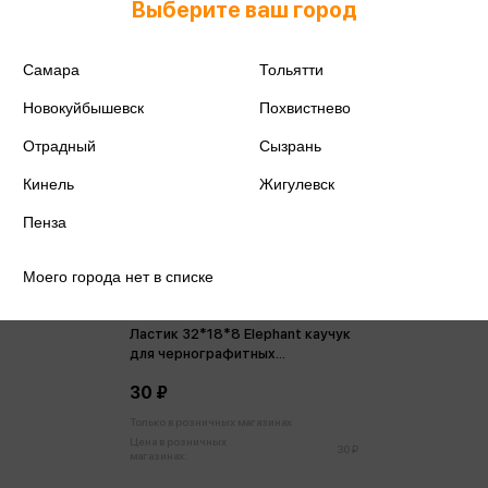
Выберите ваш город
Самара
Тольятти
Новокуйбышевск
Похвистнево
Отрадный
Сызрань
Кинель
Жигулевск
Пенза
Моего города нет в списке
Ластик 32*18*8 Elephant каучук
для чернографитных
карандашей
30 ₽
Только в розничных магазинах
Цена в розничных
30 ₽
магазинах: