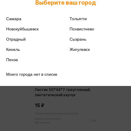
Выберите ваш город
Самара
Тольятти
Новокуйбышевск
Похвистнево
Отрадный
Сызрань
Кинель
Жигулевск
Пенза
Моего города нет в списке
Ластик 50*44*7 треугольный,
синтетический каучук
15 ₽
Только в розничных магазинах
Цена в розничных
15 ₽
магазинах: