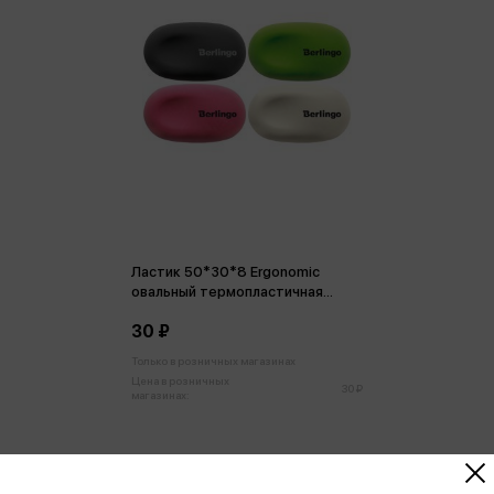
Ластик 50*30*8 Ergonomic
овальный термопластичная
резина
30 ₽
Только в розничных магазинах
Цена в розничных
30 ₽
магазинах: