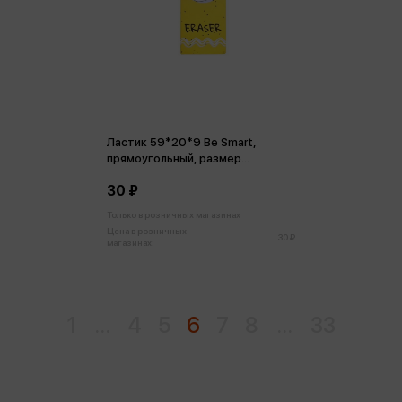
Ластик 59*20*9 Be Smart,
прямоугольный, размер
Коллекция Bunny, желтый
30 ₽
Только в розничных магазинах
Цена в розничных
30 ₽
магазинах:
1
...
4
5
6
7
8
...
33