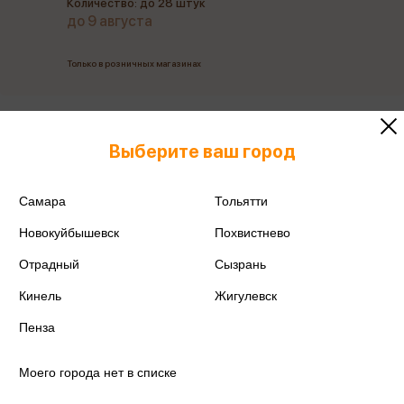
Количество: до 28 штук
до 9 августа
Только в розничных магазинах
Все товары производителя
Выберите ваш город
Поделиться
Самара
Тольятти
Новокуйбышевск
Похвистнево
Отрадный
Сызрань
Артикул
205282
Кинель
Жигулевск
Производитель
Кокос
Пенза
Моего города нет в списке