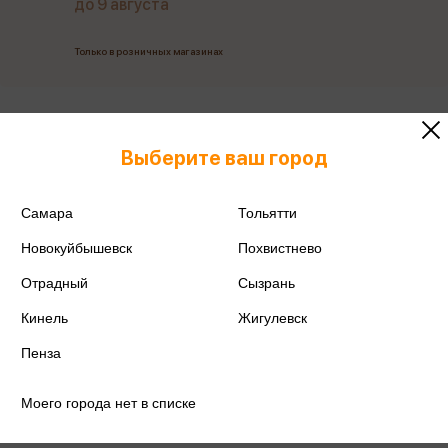
до 9 августа
Только в розничных магазинах
Все товары производителя
Выберите ваш город
Поделиться
Самара
Тольятти
Новокуйбышевск
Похвистнево
Отрадный
Сызрань
Артикул
М-9727
Кинель
Жигулевск
Производитель
Mazari
Пенза
Моего города нет в списке