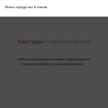
Моего города нет в списке
Производитель
Berlingo
Аннотация
Отзывы
Наличие в магазинах
Набор в пластиковом пенале с европодвесом
- 2 предмета (циркуль, сменный грифель).