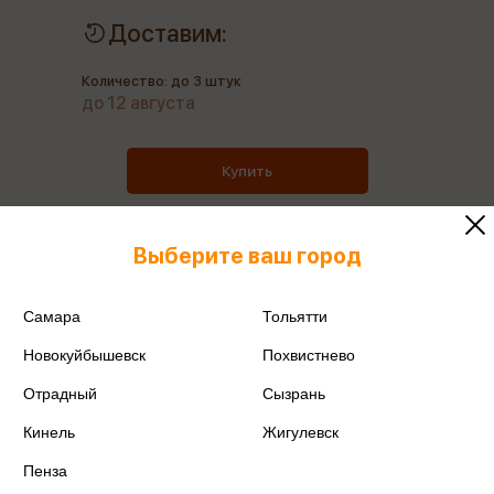
Доставим:
Количество: до 3 штук
до 12 августа
Купить
Выберите ваш город
Все товары производителя
Самара
Тольятти
Поделиться
Новокуйбышевск
Похвистнево
Отрадный
Сызрань
Кинель
Жигулевск
Пенза
Артикул
DS_20202