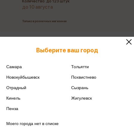
Количество: до 123 штук
до 10 августа
Только в розничных магазинах
Все товары производителя
Выберите ваш город
Поделиться
Самара
Тольятти
Новокуйбышевск
Похвистнево
Отрадный
Сызрань
Артикул
60027
Кинель
Жигулевск
Производитель
ErichKrause
Пенза
Моего города нет в списке