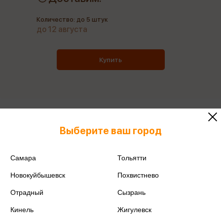
Количество: до 5 штук
до 12 августа
Купить
Все товары производителя
Выберите ваш город
Поделиться
Самара
Тольятти
Новокуйбышевск
Похвистнево
Отрадный
Сызрань
Артикул
250194
Кинель
Жигулевск