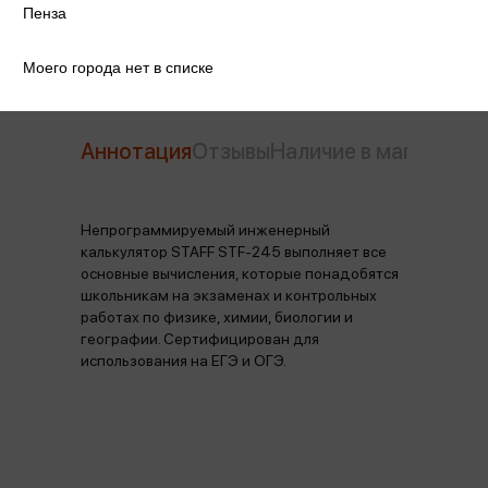
Производитель
Staff
Пенза
Моего города нет в списке
Аннотация
Отзывы
Наличие в магазинах
Непрограммируемый инженерный
калькулятор STAFF STF-245 выполняет все
основные вычисления, которые понадобятся
школьникам на экзаменах и контрольных
работах по физике, химии, биологии и
географии. Сертифицирован для
использования на ЕГЭ и ОГЭ.