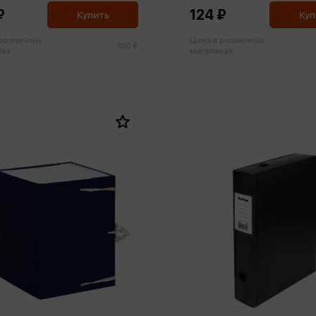
₽
124 ₽
Купить
Куп
 розничных
Цена в розничных
100 ₽
ах:
магазинах: