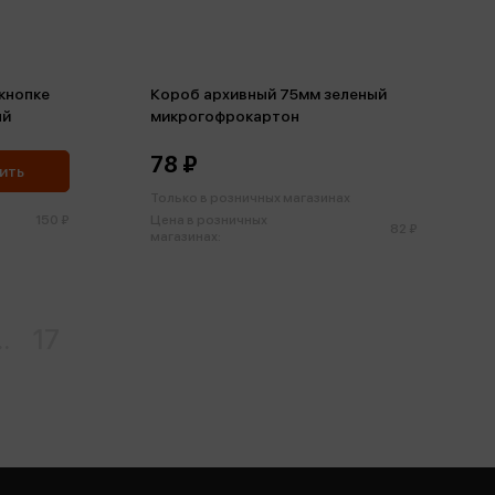
кнопке
Короб архивный 75мм зеленый
ый
микрогофрокартон
78 ₽
ить
Только в розничных магазинах
150 ₽
Цена в розничных
82 ₽
магазинах:
..
17