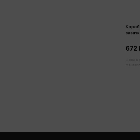
Короб
завязк
ассорт
672 
Цена в
магазин