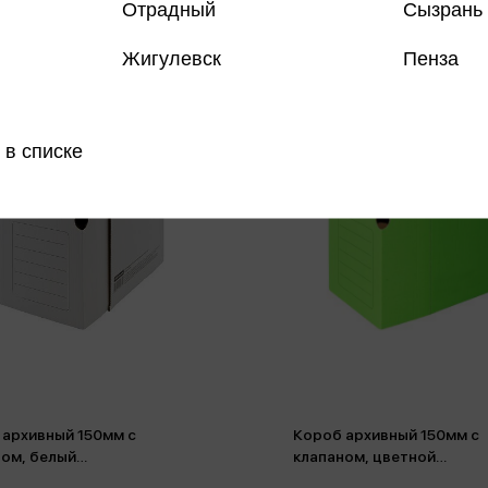
Отрадный
Сызрань
Жигулевск
Пенза
 в списке
 архивный 150мм с
Короб архивный 150мм с
ном, белый
клапаном, цветной
гофрокартон
микрогофрокартон