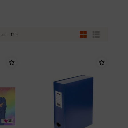
Сувениры
Фототовары
нице
12