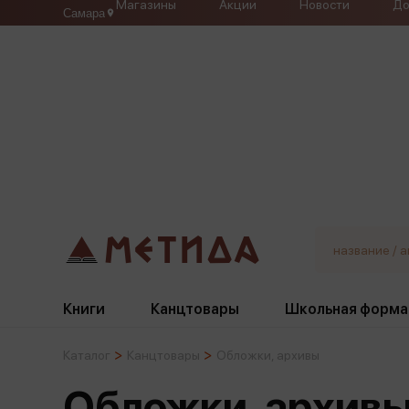
Магазины
Акции
Новости
До
Самара
Книги
Канцтовары
Школьная форма
Каталог
Канцтовары
Обложки, архивы
Жанры
Подбор
Бумажная продукция
Галстуки, банты
Обложки, архив
Глобусы
Для девочек