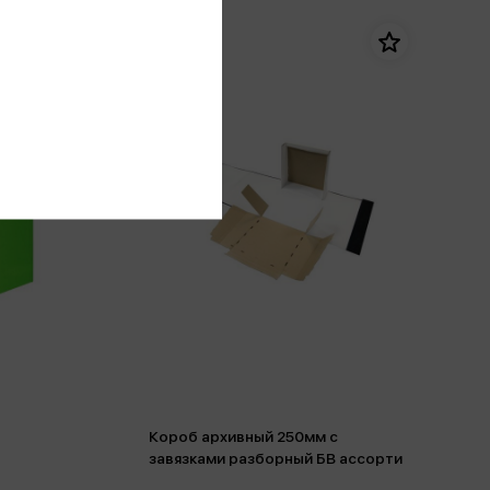
Короб архивный 250мм с
завязками разборный БВ ассорти