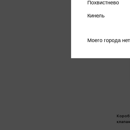
Похвистнево
Кинель
Моего города нет
Короб
клапа
микро