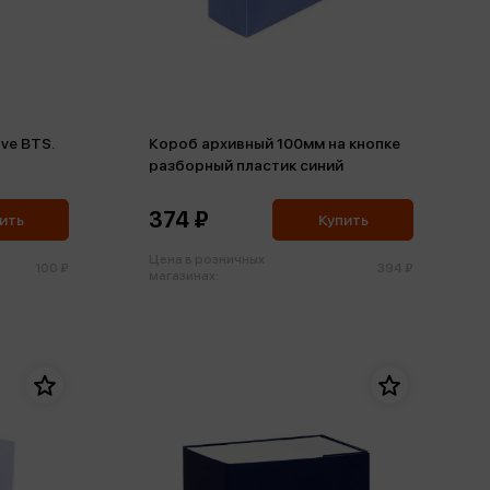
ve BTS.
Короб архивный 100мм на кнопке
разборный пластик синий
374 ₽
ить
Купить
Цена в розничных
100 ₽
394 ₽
магазинах: