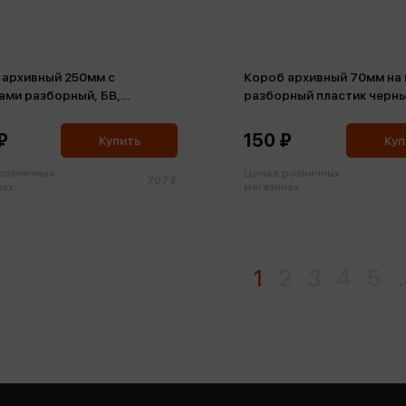
 архивный 250мм с
Короб архивный 70мм на 
ами разборный, БВ,
разборный пластик черн
и, клапан картон
₽
150 ₽
Купить
Куп
 розничных
Цена в розничных
707 ₽
ах:
магазинах:
1
2
3
4
5
.