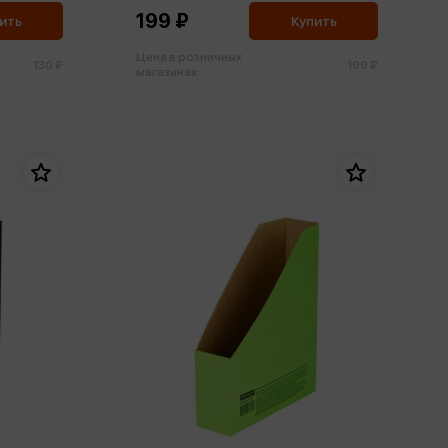
199 ₽
ить
Купить
Цена в розничных
130 ₽
199 ₽
магазинах: