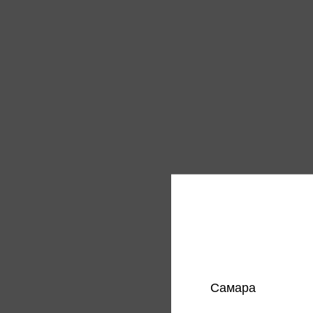
Короб 
разбо
199 
Цена в
магазин
Самара