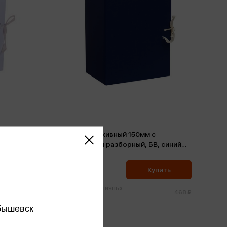
Короб архивный 150мм с
завязками разборный, БВ, синий
клапан МГК
445 ₽
ить
Купить
Цена в розничных
150 ₽
468 ₽
магазинах:
бышевск