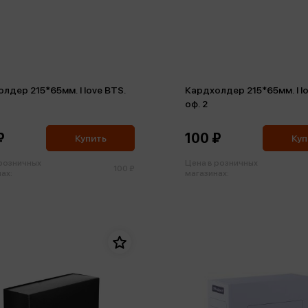
лдер 215*65мм. I love BTS.
Кардхолдер 215*65мм. I lo
оф. 2
₽
100 ₽
Купить
Куп
 розничных
Цена в розничных
100 ₽
ах:
магазинах: