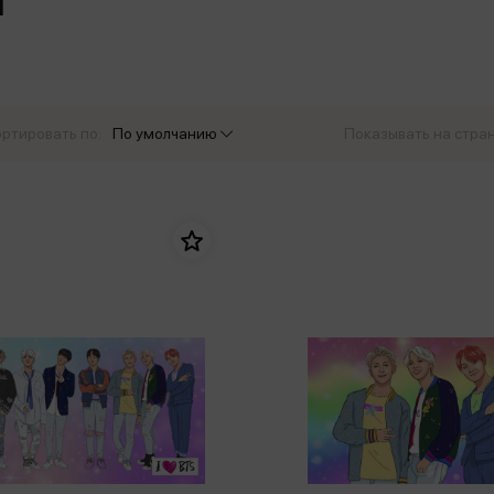
еры
Эксмо
Игрушки для малышей
Питер
рма
Мальчики
ое
АСТ
ые изделия
Настольные и развивающие игры
Азбука
Спорт и активный отдых
ртировать по:
По умолчанию
Показывать на стра
Росмэн
Творчество
кальное
дложение от
иды