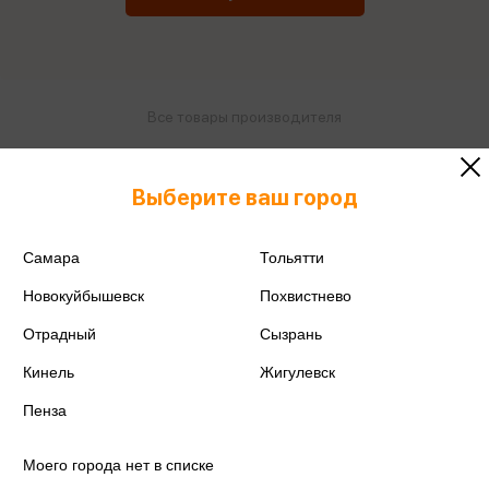
Все товары производителя
Поделиться
Выберите ваш город
Самара
Тольятти
Новокуйбышевск
Похвистнево
Артикул
DDm_40071
Отрадный
Сызрань
Производитель
Berlingo
Кинель
Жигулевск
Пенза
Моего города нет в списке