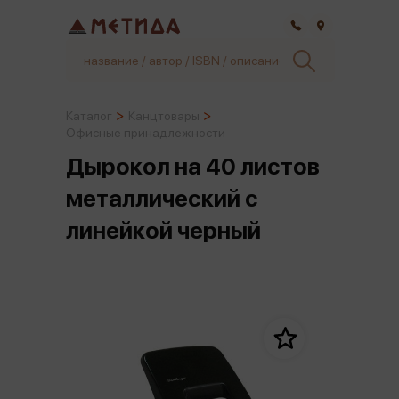
Самара
Каталог
Канцтовары
Офисные принадлежности
Дырокол на 40 листов
металлический с
линейкой черный