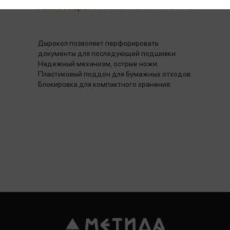
Аннотация
Отзывы
Наличие в магазинах
Дырокол позволяет перфорировать
документы для последующей подшивки.
Надежный механизм, острые ножи.
Пластиковый поддон для бумажных отходов.
Блокировка для компактного хранения.