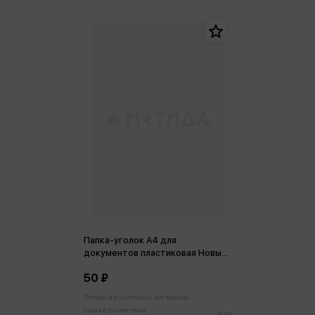
Папка-уголок А4 для
документов пластиковая Новый
Арбат, полипропилен 22*31
50 ₽
Только в розничных магазинах
Цена в розничных
50 ₽