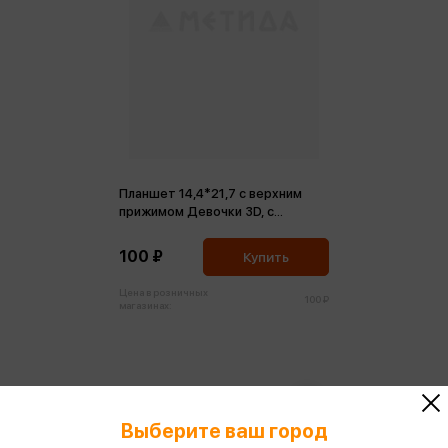
Планшет 14,4*21,7 с верхним
прижимом Девочки 3D, с
линейкой
100 ₽
Купить
Цена в розничных
100 ₽
магазинах:
Выберите ваш город