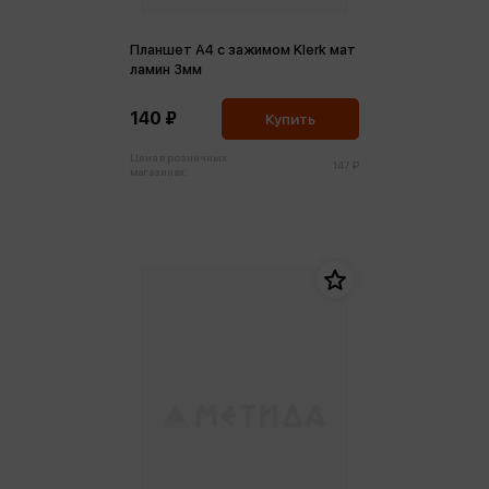
Планшет А4 с зажимом Klerk мат
ламин 3мм
140 ₽
Купить
Цена в розничных
147 ₽
магазинах: