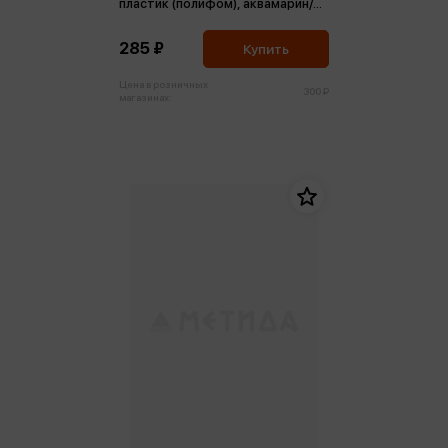
пластик (полифом), аквамарин/
черный
285 ₽
Купить
Цена в розничных
300 ₽
магазинах: