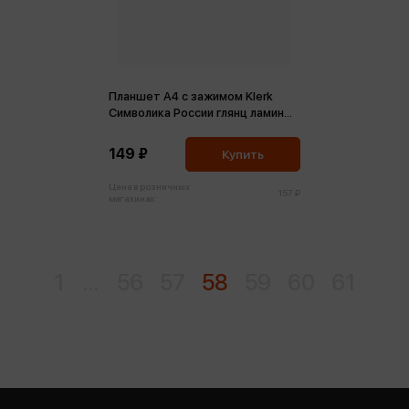
Планшет А4 с зажимом Klerk
Символика России глянц ламин
3мм
149 ₽
Купить
Цена в розничных
157 ₽
магазинах:
1
...
56
57
58
59
60
61