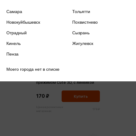
Самара
Тольятти
Новокуйбышевск
Похвистнево
Отрадный
Сызрань
Кинель
Жигулевск
Пенза
Моего города нет в списке
Планшет 21,8*31,5 с верхним
прижимом Cute 3D, с линейкой
170 ₽
Купить
Цена в розничных
179 ₽
магазинах: