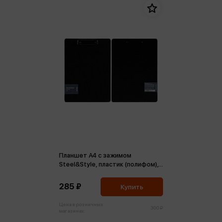
Планшет A4 с зажимом
Steel&Style, пластик (полифом),
черный
285 ₽
Купить
Цена в розничных
300 ₽
магазинах: